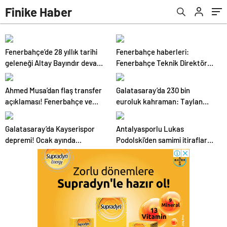
Finike Haber
Fenerbahçe’de 28 yıllık tarihi
Fenerbahçe haberleri:
geleneği Altay Bayındır devam
Fenerbahçe Teknik Direktörü
ettirdi.
Erol Bulut Samatta’nın
sahalardan uzak kalacağı
Ahmed Musa’dan flaş transfer
Galatasaray’da 230 bin
süreyi duyurdu .
açıklaması! Fenerbahçe ve
euroluk kahraman: Taylan
Galatasaray…
Antalyalı!.
Galatasaray’da Kayserispor
Antalyasporlu Lukas
depremi! Ocak ayında
Podolski’den samimi itiraflar
gönderilecek.
“Türkiye benim ikinci vatanım”
.