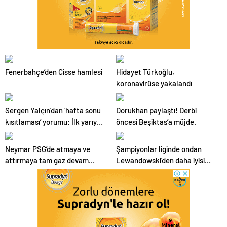
Fenerbahçe’den Cisse hamlesi
Hidayet Türkoğlu,
koronavirüse yakalandı
Sergen Yalçın’dan ‘hafta sonu
Dorukhan paylaştı! Derbi
kısıtlaması’ yorumu: İlk yarıyı
öncesi Beşiktaş’a müjde.
oynayıp bırakacağız galiba
Neymar PSG’de atmaya ve
Şampiyonlar liginde ondan
attırmaya tam gaz devam
Lewandowski’den daha iyisi
ediyor!
yok!