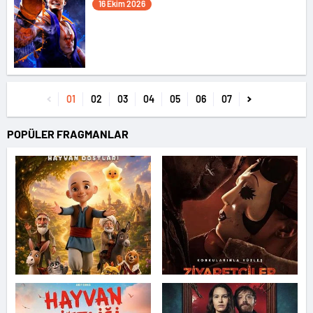
16 Ekim 2026
01
02
03
04
05
06
07
POPÜLER FRAGMANLAR