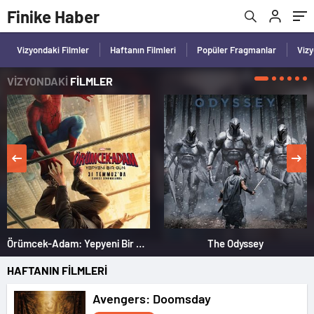
Finike Haber
Vizyondaki Filmler
Haftanın Filmleri
Popüler Fragmanlar
Viz
VİZYONDAKİ
FİLMLER
Örümcek-Adam: Yepyeni Bir Gün
The Odyssey
HAFTANIN FİLMLERİ
Avengers: Doomsday