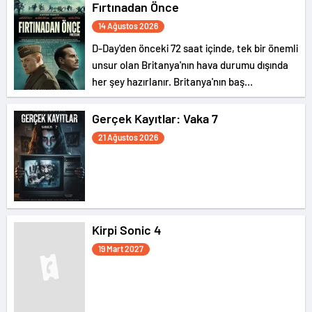
Fırtınadan Önce
14 Ağustos 2026
D-Day'den önceki 72 saat içinde, tek bir önemli
unsur olan Britanya'nın hava durumu dışında
her şey hazırlanır. Britanya'nın baş
meteoroloğu James Stagg, tarihin en önemli
tahminini yapmakla görevlendirilir ve kendisini
Gerçek Kayıtlar: Vaka 7
tüm Müttefik liderleriyle gergin bir ikilemde
21 Ağustos 2026
bulur.
Kirpi Sonic 4
19 Mart 2027