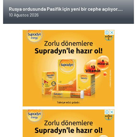
Rusya ordusunda Pasifik için yeni bir cephe açılıyor.
Çin’in ilk tepkisi!
10 Ağustos 2026