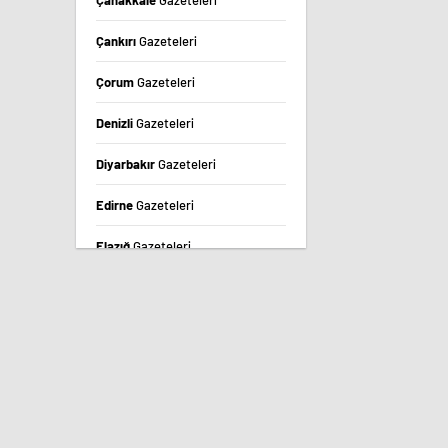
Çanakkale
Gazeteleri
Çankırı
Gazeteleri
Çorum
Gazeteleri
Denizli
Gazeteleri
Diyarbakır
Gazeteleri
Edirne
Gazeteleri
Elazığ
Gazeteleri
Erzincan
Gazeteleri
Erzurum
Gazeteleri
Eskişehir
Gazeteleri
Gaziantep
Gazeteleri