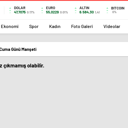
DOLAR
EURO
ALTIN
BITCOIN
47,7075
55,0229
6.584,30
0%
0.17%
0.01%
1,41
Ekonomi
Spor
Kadın
Foto Galeri
Videolar
 Cuma Günü Manşeti
 çıkmamış olabilir.