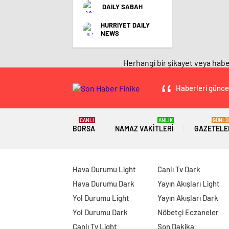
DAILY SABAH
HURRIYET DAILY
NEWS
Herhangi bir şikayet veya haber
manavgat
escort
Haberleri güncel
-
film
izle
-
CANLI
ANLIK
GÜNLÜ
BORSA
NAMAZ VAKITLERI
GAZETELE
deneme
bonusu
veren
siteler
-
Hava Durumu Light
Canlı Tv Dark
deneme
Hava Durumu Dark
Yayın Akışları Light
bonusu
Yol Durumu Light
Yayın Akışları Dark
veren
siteler
Yol Durumu Dark
Nöbetçi Eczaneler
-
Canlı Tv Light
Son Dakika
deneme