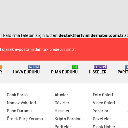
 kaldırma talebiniz için lütfen
destek@artvinliderhaber.com.tr
ad
 olarak e-postanızdan takip edebilirsiniz !
K
TAHMİNİ
LİG
EKONOMİ
E
R
HAVA DURUMU
PUAN DURUMU
HISSELER
PARI
Canlı Borsa
Altınlar
Foto Galeri
Namaz Vakitleri
Dövizler
Video Galeri
Puan Durumu
Hisseler
Yazarlar
Örnek Burç Yorumu
Kripto Paralar
Gazeteler
Pariteler
Sıcak Haber