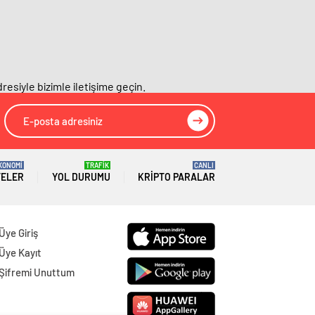
Giresun
Gazeteleri
Gümüşhane
Gazeteleri
Hakkâri
Gazeteleri
resiyle bizimle iletişime geçin.
Hatay
Gazeteleri
Isparta
Gazeteleri
Mersin
Gazeteleri
KONOMİ
TRAFİK
CANLI
İstanbul
Gazeteleri
TELER
YOL DURUMU
KRIPTO PARALAR
İzmir
Gazeteleri
Üye Giriş
Kars
Gazeteleri
Üye Kayıt
Kastamonu
Gazeteleri
Şifremi Unuttum
Kayseri
Gazeteleri