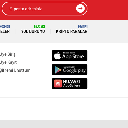
KONOMİ
TRAFİK
CANLI
TELER
YOL DURUMU
KRIPTO PARALAR
Üye Giriş
Üye Kayıt
Şifremi Unuttum