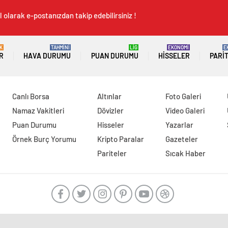
 olarak e-postanızdan takip edebilirsiniz !
K
TAHMİNİ
LİG
EKONOMİ
E
R
HAVA DURUMU
PUAN DURUMU
HISSELER
PARI
Canlı Borsa
Altınlar
Foto Galeri
Namaz Vakitleri
Dövizler
Video Galeri
Puan Durumu
Hisseler
Yazarlar
Örnek Burç Yorumu
Kripto Paralar
Gazeteler
Pariteler
Sıcak Haber