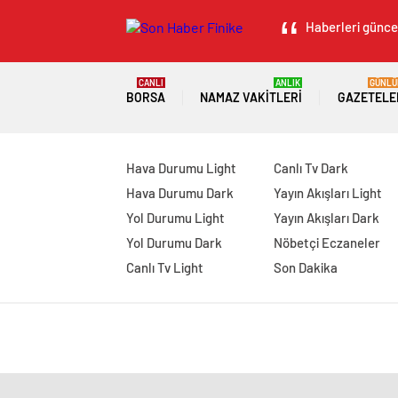
Haberleri güncel
CANLI
ANLIK
GÜNLÜ
BORSA
NAMAZ VAKITLERI
GAZETELE
Hava Durumu Light
Canlı Tv Dark
Hava Durumu Dark
Yayın Akışları Light
Yol Durumu Light
Yayın Akışları Dark
Yol Durumu Dark
Nöbetçi Eczaneler
Canlı Tv Light
Son Dakika
manavgat