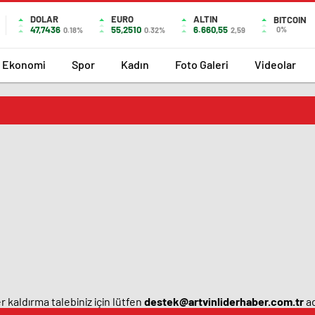
DOLAR
EURO
ALTIN
BITCOIN
47,7436
55,2510
6.660,55
0%
0.18%
0.32%
2,59
Ekonomi
Spor
Kadın
Foto Galeri
Videolar
 kaldırma talebiniz için lütfen
destek@artvinliderhaber.com.tr
ad