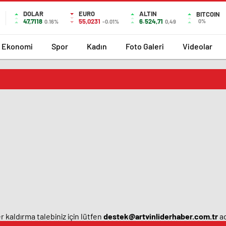
DOLAR
EURO
ALTIN
BITCOIN
47,7118
55,0231
6.524,71
0%
0.16%
-0.01%
0,49
Ekonomi
Spor
Kadın
Foto Galeri
Videolar
 kaldırma talebiniz için lütfen
destek@artvinliderhaber.com.tr
ad