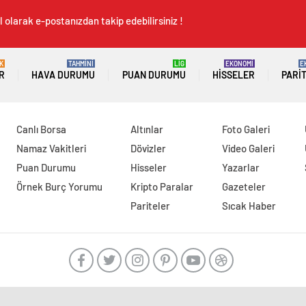
 olarak e-postanızdan takip edebilirsiniz !
K
TAHMİNİ
LİG
EKONOMİ
E
R
HAVA DURUMU
PUAN DURUMU
HISSELER
PARI
Canlı Borsa
Altınlar
Foto Galeri
Namaz Vakitleri
Dövizler
Video Galeri
Puan Durumu
Hisseler
Yazarlar
Örnek Burç Yorumu
Kripto Paralar
Gazeteler
Pariteler
Sıcak Haber