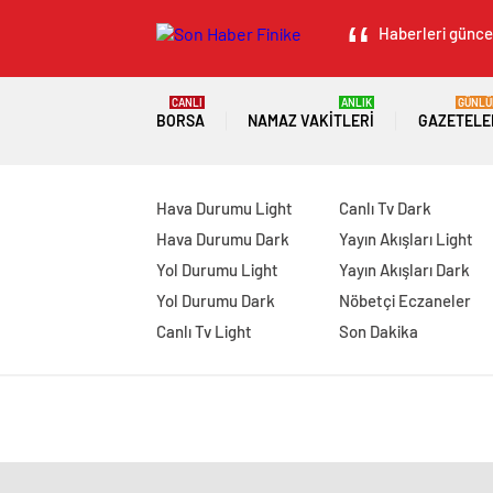
Haberleri güncel
CANLI
ANLIK
GÜNLÜ
BORSA
NAMAZ VAKITLERI
GAZETELE
Hava Durumu Light
Canlı Tv Dark
Hava Durumu Dark
Yayın Akışları Light
Yol Durumu Light
Yayın Akışları Dark
Yol Durumu Dark
Nöbetçi Eczaneler
Canlı Tv Light
Son Dakika
manavgat