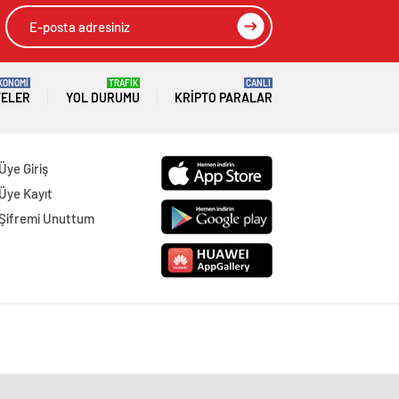
KONOMİ
TRAFİK
CANLI
TELER
YOL DURUMU
KRIPTO PARALAR
Üye Giriş
Üye Kayıt
Şifremi Unuttum