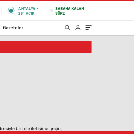
SABAHA KALAN
ANTALYA
SÜRE
29°
AÇIK
Gazeteler
resiyle bizimle iletişime geçin.