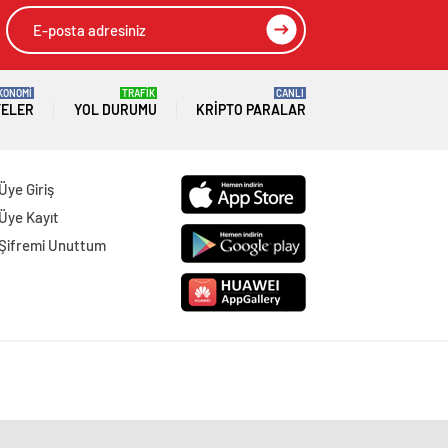
KONOMİ
TRAFİK
CANLI
TELER
YOL DURUMU
KRIPTO PARALAR
Üye Giriş
Üye Kayıt
Şifremi Unuttum