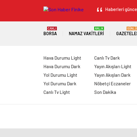
Haberleri güncel
CANLI
ANLIK
GÜNLÜ
BORSA
NAMAZ VAKITLERI
GAZETELE
Hava Durumu Light
Canlı Tv Dark
Hava Durumu Dark
Yayın Akışları Light
Yol Durumu Light
Yayın Akışları Dark
Yol Durumu Dark
Nöbetçi Eczaneler
Canlı Tv Light
Son Dakika
manavgat