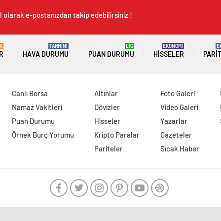
 olarak e-postanızdan takip edebilirsiniz !
K
TAHMİNİ
LİG
EKONOMİ
E
R
HAVA DURUMU
PUAN DURUMU
HISSELER
PARI
Canlı Borsa
Altınlar
Foto Galeri
Namaz Vakitleri
Dövizler
Video Galeri
Puan Durumu
Hisseler
Yazarlar
Örnek Burç Yorumu
Kripto Paralar
Gazeteler
Pariteler
Sıcak Haber