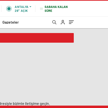
SABAHA KALAN
ANTALYA
SÜRE
29°
AÇIK
Gazeteler
resiyle bizimle iletişime geçin.