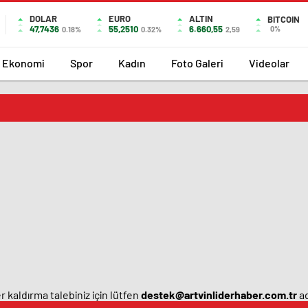
DOLAR
EURO
ALTIN
BITCOIN
47,7436
55,2510
6.660,55
0%
0.18%
0.32%
2,59
Ekonomi
Spor
Kadın
Foto Galeri
Videolar
 kaldırma talebiniz için lütfen
destek@artvinliderhaber.com.tr
ad