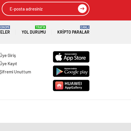
KONOMİ
TRAFİK
CANLI
TELER
YOL DURUMU
KRIPTO PARALAR
Üye Giriş
Üye Kayıt
Şifremi Unuttum