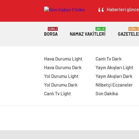
Haberleri güncel
CANLI
ANLIK
GÜNLÜ
BORSA
NAMAZ VAKITLERI
GAZETELE
Hava Durumu Light
Canlı Tv Dark
Hava Durumu Dark
Yayın Akışları Light
Yol Durumu Light
Yayın Akışları Dark
Yol Durumu Dark
Nöbetçi Eczaneler
Canlı Tv Light
Son Dakika
manavgat