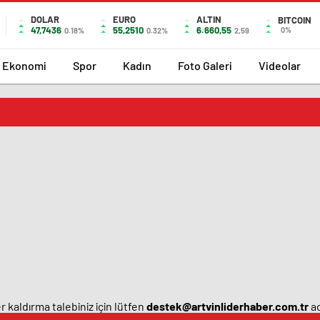
DOLAR
EURO
ALTIN
BITCOIN
47,7436
55,2510
6.660,55
0%
0.18%
0.32%
2,59
Ekonomi
Spor
Kadın
Foto Galeri
Videolar
 kaldırma talebiniz için lütfen
destek@artvinliderhaber.com.tr
ad