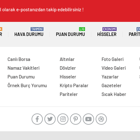
 olarak e-postanızdan takip edebilirsiniz !
K
TAHMİNİ
LİG
EKONOMİ
E
R
HAVA DURUMU
PUAN DURUMU
HISSELER
PARI
Canlı Borsa
Altınlar
Foto Galeri
Namaz Vakitleri
Dövizler
Video Galeri
Puan Durumu
Hisseler
Yazarlar
Örnek Burç Yorumu
Kripto Paralar
Gazeteler
Pariteler
Sıcak Haber