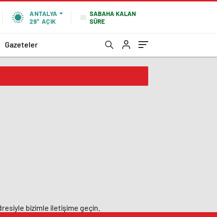
SABAHA KALAN
ANTALYA
SÜRE
29°
AÇIK
Gazeteler
resiyle bizimle iletişime geçin.