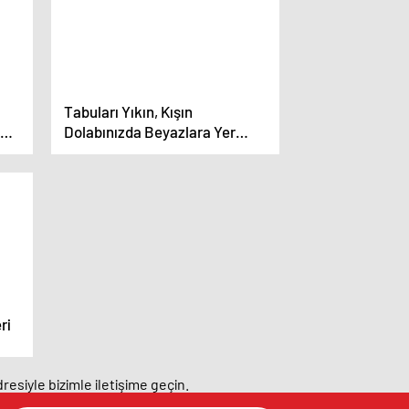
Tabuları Yıkın, Kışın
 Ve
Dolabınızda Beyazlara Yer
Açın!
ri
resiyle bizimle iletişime geçin.