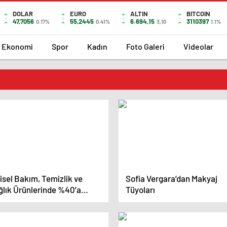
DOLAR
EURO
ALTIN
BITCOIN
47,7056
55,2445
6.694,15
3110397
0.17%
0.41%
3,10
1.1%
Ekonomi
Spor
Kadın
Foto Galeri
Videolar
isel Bakım, Temizlik ve
Sofia Vergara’dan Makyaj
ğlık Ürünlerinde %40’a
Tüyoları
an İndirim