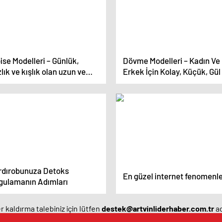
ise Modelleri – Günlük,
Dövme Modelleri – Kadın Ve
lık ve kışlık olan uzun ve
Erkek İçin Kolay, Küçük, Gül
a elbise modelleri
Yazı Dövme Modelleri
rdırobunuza Detoks
En güzel internet fenomenle
gulamanın Adımları
 kaldırma talebiniz için lütfen
destek@artvinliderhaber.com.tr
ad