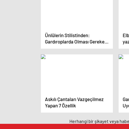
Ünlülerin Stilistinden:
Elb
Gardıroplarda Olması Gereken
yaz
5 Parça
kıs
Askılı Çantaları Vazgeçilmez
Ga
Yapan 7 Özellik
Uy
Herhangi bir şikayet veya haber