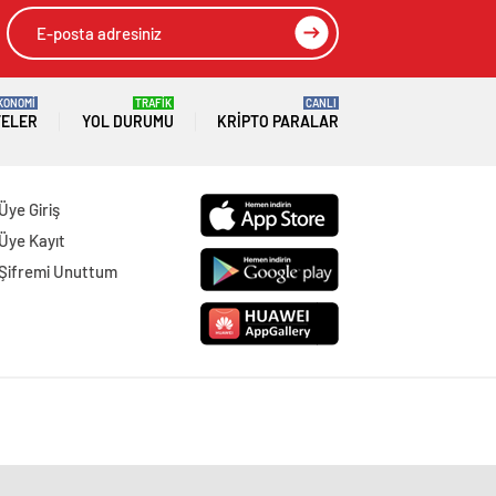
KONOMİ
TRAFİK
CANLI
TELER
YOL DURUMU
KRIPTO PARALAR
Üye Giriş
Üye Kayıt
Şifremi Unuttum