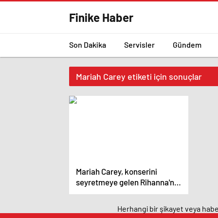
Finike Haber
Son Dakika
Servisler
Gündem
Mariah Carey etiketi için sonuçlar
Mariah Carey, konserini
seyretmeye gelen Rihanna'nın
göğsüne imzasını attı –
magazin haberleri
Herhangi bir şikayet veya haber