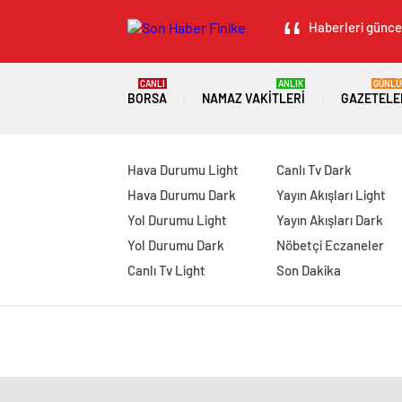
Haberleri güncel
CANLI
ANLIK
GÜNLÜ
BORSA
NAMAZ VAKITLERI
GAZETELE
Hava Durumu Light
Canlı Tv Dark
Hava Durumu Dark
Yayın Akışları Light
Yol Durumu Light
Yayın Akışları Dark
Yol Durumu Dark
Nöbetçi Eczaneler
Canlı Tv Light
Son Dakika
manavgat