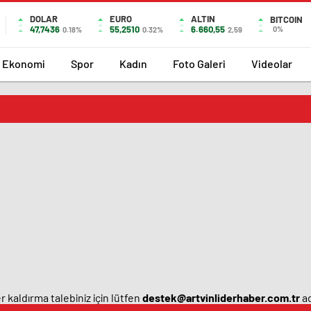
DOLAR
EURO
ALTIN
BITCOIN
47,7436
55,2510
6.660,55
0%
0.18%
0.32%
2,59
Ekonomi
Spor
Kadın
Foto Galeri
Videolar
 kaldırma talebiniz için lütfen
destek@artvinliderhaber.com.tr
ad