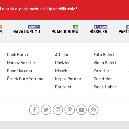
 olarak e-postanızdan takip edebilirsiniz !
K
TAHMİNİ
LİG
EKONOMİ
E
R
HAVA DURUMU
PUAN DURUMU
HISSELER
PARI
Canlı Borsa
Altınlar
Foto Galeri
Namaz Vakitleri
Dövizler
Video Galeri
Puan Durumu
Hisseler
Yazarlar
Örnek Burç Yorumu
Kripto Paralar
Gazeteler
Pariteler
Sıcak Haber