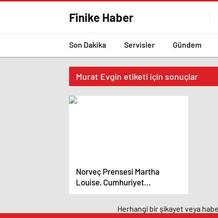
Finike Haber
Son Dakika
Servisler
Gündem
Murat Evgin etiketi için sonuçlar
Norveç Prensesi Martha
Louise, Cumhuriyet
Bayramı'nı kutladı – Magazin
haberleri
Herhangi bir şikayet veya haber