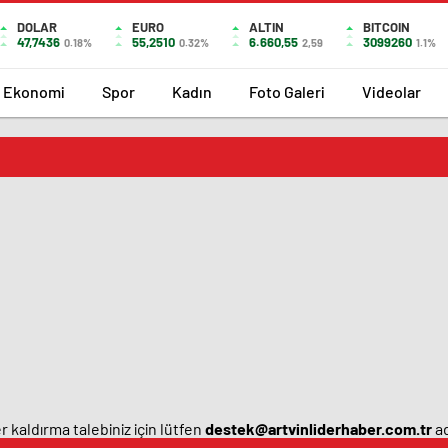
DOLAR
EURO
ALTIN
BITCOIN
47,7436
55,2510
6.660,55
3099260
0.18%
0.32%
2,59
1.1%
Ekonomi
Spor
Kadın
Foto Galeri
Videolar
 kaldırma talebiniz için lütfen
destek@artvinliderhaber.com.tr
ad