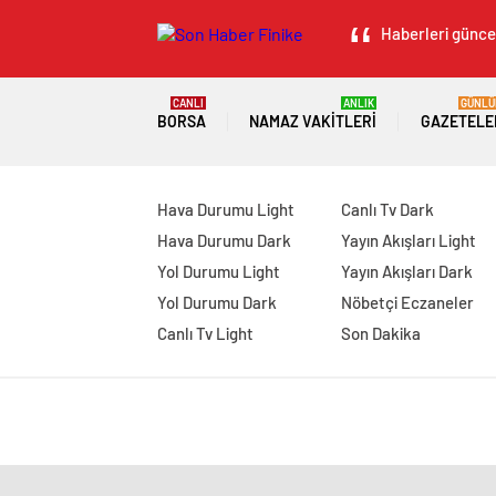
Haberleri güncel
CANLI
ANLIK
GÜNLÜ
BORSA
NAMAZ VAKITLERI
GAZETELE
Hava Durumu Light
Canlı Tv Dark
Hava Durumu Dark
Yayın Akışları Light
Yol Durumu Light
Yayın Akışları Dark
Yol Durumu Dark
Nöbetçi Eczaneler
Canlı Tv Light
Son Dakika
manavgat