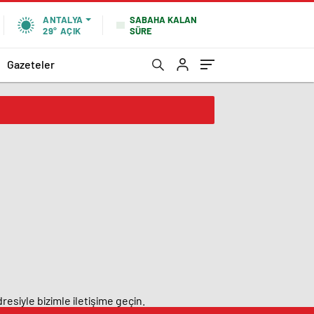
SABAHA KALAN
ANTALYA
SÜRE
29°
AÇIK
Gazeteler
resiyle bizimle iletişime geçin.