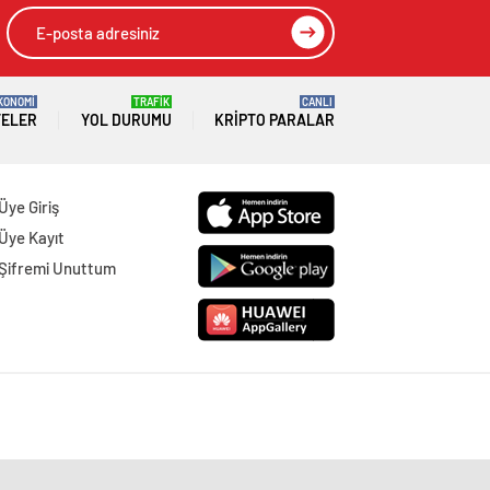
KONOMİ
TRAFİK
CANLI
TELER
YOL DURUMU
KRIPTO PARALAR
Üye Giriş
Üye Kayıt
Şifremi Unuttum