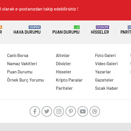
 olarak e-postanızdan takip edebilirsiniz !
K
TAHMİNİ
LİG
EKONOMİ
E
R
HAVA DURUMU
PUAN DURUMU
HISSELER
PARI
Canlı Borsa
Altınlar
Foto Galeri
Namaz Vakitleri
Dövizler
Video Galeri
Puan Durumu
Hisseler
Yazarlar
Örnek Burç Yorumu
Kripto Paralar
Gazeteler
Pariteler
Sıcak Haber