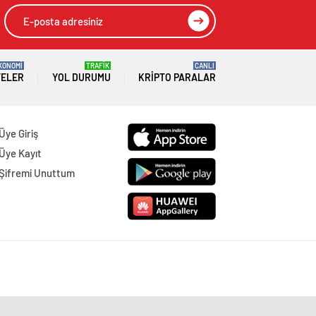
KONOMİ
TRAFİK
CANLI
TELER
YOL DURUMU
KRIPTO PARALAR
Üye Giriş
Üye Kayıt
Şifremi Unuttum