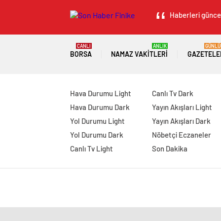
Haberleri güncel
CANLI
ANLIK
GÜNLÜ
BORSA
NAMAZ VAKITLERI
GAZETELE
Hava Durumu Light
Canlı Tv Dark
Hava Durumu Dark
Yayın Akışları Light
Yol Durumu Light
Yayın Akışları Dark
Yol Durumu Dark
Nöbetçi Eczaneler
Canlı Tv Light
Son Dakika
manavgat