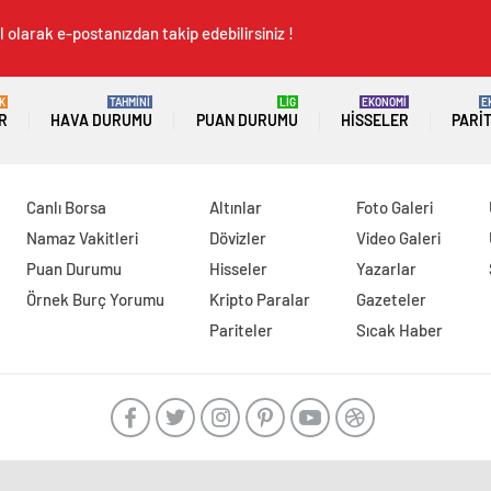
 olarak e-postanızdan takip edebilirsiniz !
K
TAHMİNİ
LİG
EKONOMİ
E
R
HAVA DURUMU
PUAN DURUMU
HISSELER
PARI
Canlı Borsa
Altınlar
Foto Galeri
Namaz Vakitleri
Dövizler
Video Galeri
Puan Durumu
Hisseler
Yazarlar
Örnek Burç Yorumu
Kripto Paralar
Gazeteler
Pariteler
Sıcak Haber