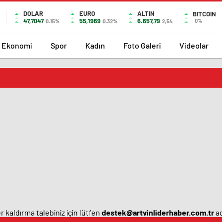
DOLAR
EURO
ALTIN
BITCOIN
47,7047
55,1969
6.657,79
0%
0.15%
0.32%
2,54
Ekonomi
Spor
Kadın
Foto Galeri
Videolar
 kaldırma talebiniz için lütfen
destek@artvinliderhaber.com.tr
ad