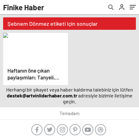
Finike Haber
Şebnem Dönmez etiketi için sonuçlar
Haftanın öne çıkan
paylaşımları; Tanyeli,
Şebnem Dönmez, Emel
Herhangi bir şikayet veya haber kaldırma talebiniz için lütfen
Müftüoğlu, Kerem
destek@artvinliderhaber.com.tr
adresiyle bizimle iletişime
Bürsin… – Magazin
geçin.
haberleri
Temadam