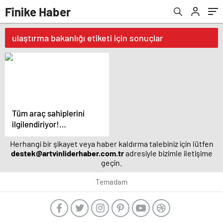
Finike Haber
ulaştırma bakanlığı etiketi için sonuçlar
Tüm araç sahiplerini
ilgilendiriyor!
Muayenede yeni
Herhangi bir şikayet veya haber kaldırma talebiniz için lütfen
dönem başlıyor
destek@artvinliderhaber.com.tr
adresiyle bizimle iletişime
geçin.
Temadam