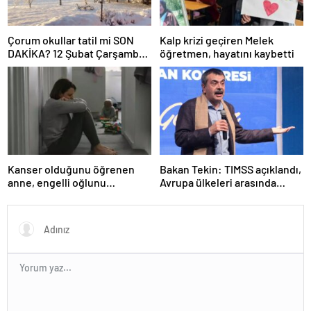
Çorum okullar tatil mi SON
Kalp krizi geçiren Melek
DAKİKA? 12 Şubat Çarşamba
öğretmen, hayatını kaybetti
Çorum’da okul yok mu (Çorum
Valiliği Açıklaması – KAR
TATİLİ)?
Kanser olduğunu öğrenen
Bakan Tekin: TIMSS açıklandı,
anne, engelli oğlunu
Avrupa ülkeleri arasında
öldürdükten sonra intihar etti
birinciyiz