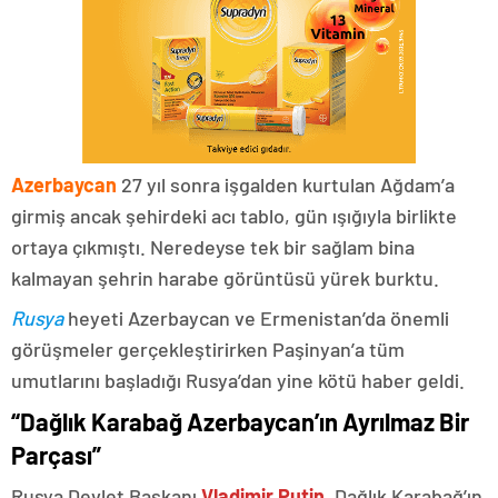
Azerbaycan
27 yıl sonra işgalden kurtulan Ağdam’a
girmiş ancak şehirdeki acı tablo, gün ışığıyla birlikte
ortaya çıkmıştı. Neredeyse tek bir sağlam bina
kalmayan şehrin harabe görüntüsü yürek burktu.
Rusya
heyeti Azerbaycan ve Ermenistan’da önemli
görüşmeler gerçekleştirirken Paşinyan’a tüm
umutlarını başladığı Rusya’dan yine kötü haber geldi.
“Dağlık Karabağ Azerbaycan’ın Ayrılmaz Bir
Parçası”
Rusya Devlet Başkanı
Vladimir Putin
, Dağlık Karabağ’ın