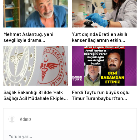
Mehmet Aslantuğ, yeni
Yurt dışında üretilen akıllı
sevgilisyle drama
kanser ilaçlarının etkin
çalışmalarında tanıştı –
maddesi yerli imkanlarla
Magazin haberleri
geliştirildi | Sağlık Haberleri
Sağlık Bakanlığı 81 ilde 'Halk
Ferdi Tayfur'un büyük oğlu
Sağlığı Acil Müdahale Ekipleri'
Timur Turanbayburt'tan
kuruyor | Sağlık Haberleri
açıklama Magazin haberleri