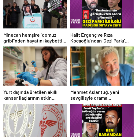
Minecan hemşire "domuz
Halit Ergenç ve Rıza
gribi"nden hayatını kaybetti –
Kocaoğlu'ndan 'Gezi Parkı'
Haberler | Sağlık Haberleri
ifadesi – Magazin haberleri
Yurt dışında üretilen akıllı
Mehmet Aslantuğ, yeni
kanser ilaçlarının etkin
sevgilisyle drama
maddesi yerli imkanlarla
çalışmalarında tanıştı –
geliştirildi | Sağlık Haberleri
Magazin haberleri