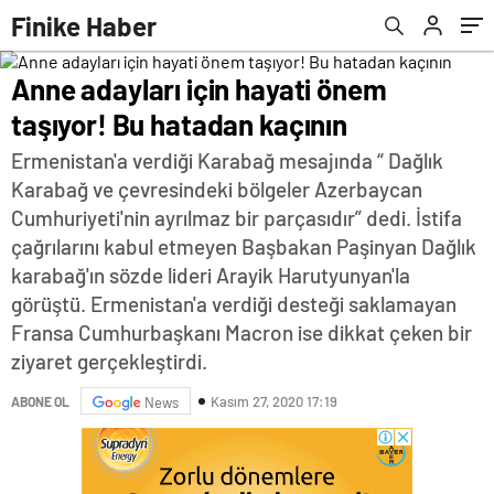
Finike Haber
Anne adayları için hayati önem
taşıyor! Bu hatadan kaçının
Ermenistan'a verdiği Karabağ mesajında “ Dağlık
Karabağ ve çevresindeki bölgeler Azerbaycan
Cumhuriyeti'nin ayrılmaz bir parçasıdır” dedi. İstifa
çağrılarını kabul etmeyen Başbakan Paşinyan Dağlık
karabağ'ın sözde lideri Arayik Harutyunyan'la
görüştü. Ermenistan'a verdiği desteği saklamayan
Fransa Cumhurbaşkanı Macron ise dikkat çeken bir
ziyaret gerçekleştirdi.
Kasım 27, 2020 17:19
ABONE OL
News