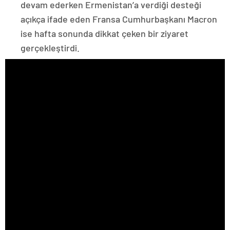
devam ederken Ermenistan’a verdiği desteği
açıkça ifade eden Fransa Cumhurbaşkanı Macron
ise hafta sonunda dikkat çeken bir ziyaret
gerçekleştirdi.