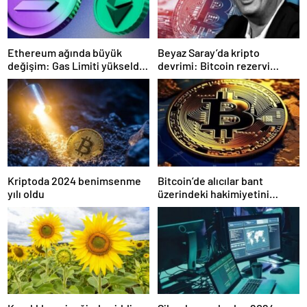
Ethereum ağında büyük
Beyaz Saray’da kripto
değişim: Gas Limiti yükseldi,
devrimi: Bitcoin rezervi
işlem ücretleri düşebilir mi?
gerçek olabilir mi?
Kriptoda 2024 benimsenme
Bitcoin’de alıcılar bant
yılı oldu
üzerindeki hakimiyetini
kaybetti