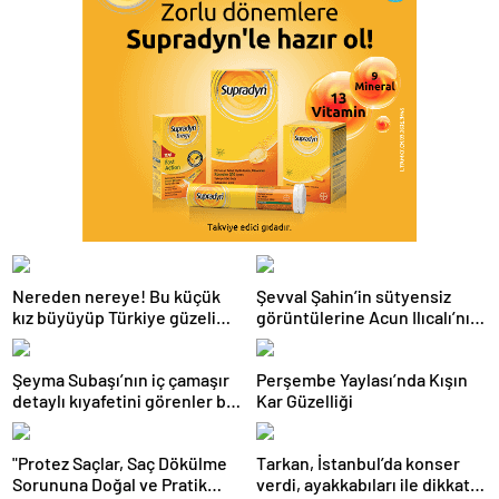
Nereden nereye! Bu küçük
Şevval Şahin’in sütyensiz
kız büyüyüp Türkiye güzeli
görüntülerine Acun Ilıcalı’nın
oldu
kanalında sansür
Şeyma Subaşı’nın iç çamaşır
Perşembe Yaylası’nda Kışın
detaylı kıyafetini görenler bir
Kar Güzelliği
daha baktı
"Protez Saçlar, Saç Dökülme
Tarkan, İstanbul’da konser
Sorununa Doğal ve Pratik
verdi, ayakkabıları ile dikkat