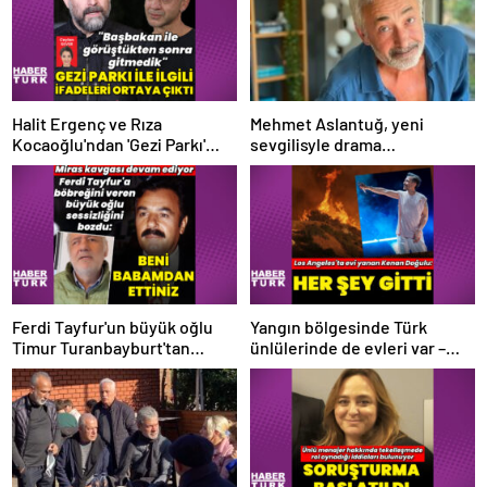
Halit Ergenç ve Rıza
Mehmet Aslantuğ, yeni
Kocaoğlu'ndan 'Gezi Parkı'
sevgilisyle drama
ifadesi – Magazin haberleri
çalışmalarında tanıştı –
Magazin haberleri
Ferdi Tayfur'un büyük oğlu
Yangın bölgesinde Türk
Timur Turanbayburt'tan
ünlülerinde de evleri var –
açıklama Magazin haberleri
Magazin haberleri