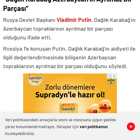
Parçası”
Rusya Devlet Başkanı
Vladimir Putin
, Dağlık Karabağ’ın
Azerbaycan topraklarının ayrılmaz bir parçası
olduğunu ifade etti.
Rossiya 1’e konuşan Putin, Dağlık Karabağ’ın aidiyeti ile
ilgili değerlendirmesinde bölgenin Azerbaycan
topraklarının ayrılmaz bir parçası olduğunu söyledi.
Veri politikasındaki amaçlarla sınırlı ve mevzuata uygun şekilde
çerez konumlandırmaktayız. Detaylar için
veri politikamızı
0
0
0
0
0
0
inceleyebilirsiniz.