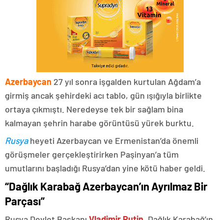
Azerbaycan
27 yıl sonra işgalden kurtulan Ağdam’a
girmiş ancak şehirdeki acı tablo, gün ışığıyla birlikte
ortaya çıkmıştı. Neredeyse tek bir sağlam bina
kalmayan şehrin harabe görüntüsü yürek burktu.
Rusya
heyeti Azerbaycan ve Ermenistan’da önemli
görüşmeler gerçekleştirirken Paşinyan’a tüm
umutlarını başladığı Rusya’dan yine kötü haber geldi.
“Dağlık Karabağ Azerbaycan’ın Ayrılmaz Bir
Parçası”
Rusya Devlet Başkanı
Vladimir Putin
, Dağlık Karabağ’ın