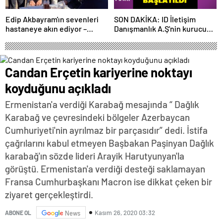
Edip Akbayram'ın sevenleri
SON DAKİKA: ID İletişim
hastaneye akın ediyor –
Danışmanlık A.Ş'nin kurucusu
Magazin habetrleri
ve ortağı olan Ayşe Barım
hakkında resen soruşturma
başlatıldı
Candan Erçetin kariyerine noktayı
koyduğunu açıkladı
Ermenistan'a verdiği Karabağ mesajında “ Dağlık
Karabağ ve çevresindeki bölgeler Azerbaycan
Cumhuriyeti'nin ayrılmaz bir parçasıdır” dedi. İstifa
çağrılarını kabul etmeyen Başbakan Paşinyan Dağlık
karabağ'ın sözde lideri Arayik Harutyunyan'la
görüştü. Ermenistan'a verdiği desteği saklamayan
Fransa Cumhurbaşkanı Macron ise dikkat çeken bir
ziyaret gerçekleştirdi.
Kasım 26, 2020 03:32
ABONE OL
News