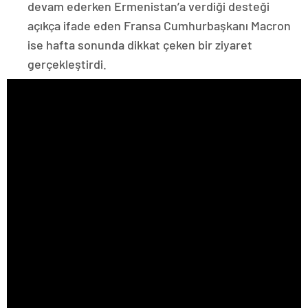
devam ederken Ermenistan’a verdiği desteği
açıkça ifade eden Fransa Cumhurbaşkanı Macron
ise hafta sonunda dikkat çeken bir ziyaret
gerçekleştirdi.