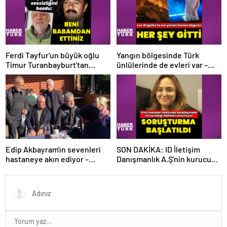
Ferdi Tayfur'un büyük oğlu
Yangın bölgesinde Türk
Timur Turanbayburt'tan
ünlülerinde de evleri var –
açıklama Magazin haberleri
Magazin haberleri
Edip Akbayram'ın sevenleri
SON DAKİKA: ID İletişim
hastaneye akın ediyor –
Danışmanlık A.Ş'nin kurucusu
Magazin habetrleri
ve ortağı olan Ayşe Barım
hakkında resen soruşturma
başlatıldı