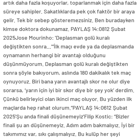
artık daha fazla koşuyorlar, toparlanmak için daha fazla
süreye sahipler. Sakatlıklarda pek çok faktör bir araya
gelir. Tek bir sebep gösteremezsiniz. Ben buradayken
kimse doktora dokunamaz. PAYLAŞ 14:0812 Şubat
2025Jose Mourinho: 'Deplasman golü kuralı
değiştikten sonra…'”İlk maçı evde ya da deplasmanda
oynamanın herhangi bir avantajı olduğunu
düşünmüyorum. Deplasman golü kuralı değiştikten
sonra şöyle bakıyorum, aslında 180 dakikalık tek maç
oynuyoruz. Biri bana yarın avantajlı skor ne olur diye
sorarsa, ‘yarın için iyi bir skor diye bir şey yok’ derdim.
Çünkü belirleyici olan ikinci maç oluyor. Bu yüzden ilk
maçlarda hep rahat olurum.”PAYLAŞ 14:0612 Şubat
2025'Şu anda finali düşünemeyiz'Filip Kostic: “Bizler
finali şu an düşünemeyiz. Adım adım bakmalıyız. İyi bir
takımımız var, sıkı çalışmalıyız. Bu kulüp her şeyi