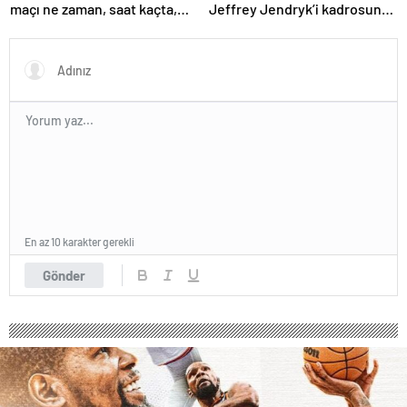
maçı ne zaman, saat kaçta,
Jeffrey Jendryk’i kadrosuna
hangi kanalda? (Muhtemel
kattı
11'ler)
En az 10 karakter gerekli
Gönder