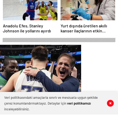
Anadolu Efes, Stanley
Yurt dışında üretilen akıllı
Johnson ile yollarını ayırdı
kanser ilaçlarının etkin
maddesi yerli imkanlarla
geliştirildi | Sağlık Haberleri
Veri politikasındaki amaçlarla sınırlı ve mevzuata uygun şekilde
çerez konumlandırmaktayız. Detaylar için
veri politikamızı
0
0
0
0
0
0
‘Cuban, Doncic takasını engellemeye
inceleyebilirsiniz.
çalıştı ancak geç kaldı’ iddiası! NBA