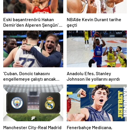
Eski başantrenörü Hakan
NBA'de Kevin Durant tarihe
Demir’den Alperen Şengün’e
geçti
övgü
‘Cuban, Doncic takasını
Anadolu Efes, Stanley
engellemeye çalıştı ancak
Johnson ile yollarını ayırdı
geç kaldı’ iddiası! NBA
Haberleri
Manchester City-Real Madrid
Fenerbahçe Medicana,