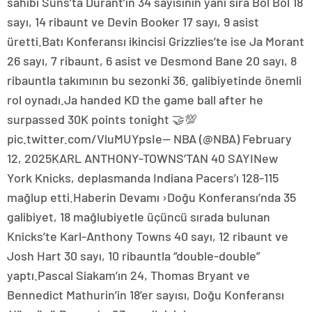
sahibi Suns’ta Durant’in 34 sayısının yanı sıra Bol Bol 18
sayı, 14 ribaunt ve Devin Booker 17 sayı, 9 asist
üretti.Batı Konferansı ikincisi Grizzlies’te ise Ja Morant
26 sayı, 7 ribaunt, 6 asist ve Desmond Bane 20 sayı, 8
ribauntla takımının bu sezonki 36. galibiyetinde önemli
rol oynadı.Ja handed KD the game ball after he
surpassed 30K points tonight 🤝💯
pic.twitter.com/VluMUYpsIe— NBA (@NBA) February
12, 2025KARL ANTHONY-TOWNS’TAN 40 SAYINew
York Knicks, deplasmanda Indiana Pacers’ı 128-115
mağlup etti.Haberin Devamı ›Doğu Konferansı’nda 35
galibiyet, 18 mağlubiyetle üçüncü sırada bulunan
Knicks’te Karl-Anthony Towns 40 sayı, 12 ribaunt ve
Josh Hart 30 sayı, 10 ribauntla “double-double”
yaptı.Pascal Siakam’ın 24, Thomas Bryant ve
Bennedict Mathurin’in 18’er sayısı, Doğu Konferansı