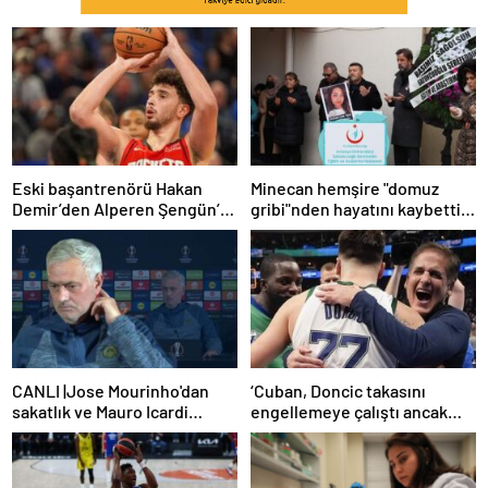
Eski başantrenörü Hakan
Minecan hemşire "domuz
Demir’den Alperen Şengün’e
gribi"nden hayatını kaybetti –
övgü
Haberler | Sağlık Haberleri
CANLI |Jose Mourinho'dan
‘Cuban, Doncic takasını
sakatlık ve Mauro Icardi
engellemeye çalıştı ancak
yanıtı! 'Kimse dokunamaz!'
geç kaldı’ iddiası! NBA
Haberleri