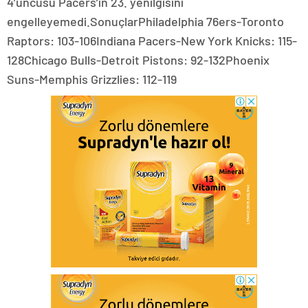
4’üncüsü Pacers’ın 23. yenilgisini
engelleyemedi.SonuçlarPhiladelphia 76ers-Toronto
Raptors: 103-106Indiana Pacers-New York Knicks: 115-
128Chicago Bulls-Detroit Pistons: 92-132Phoenix
Suns-Memphis Grizzlies: 112-119