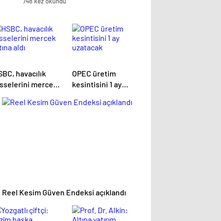
748 kez okundu
SBC, havacılık
OPEC üretim
isselerini mercek
kesintisini 1 ay
tına aldı
uzatacak
Reel Kesim Güven Endeksi açıklandı