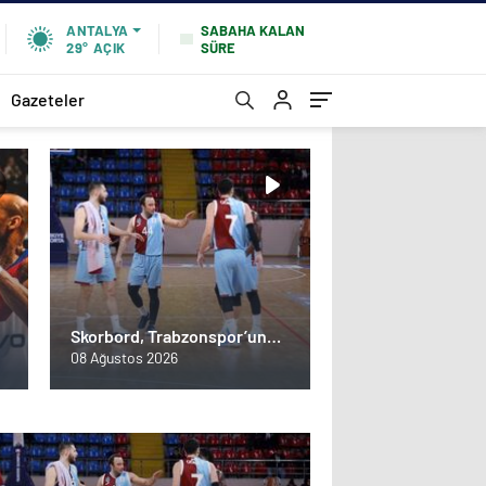
SABAHA KALAN
ANTALYA
SÜRE
29°
AÇIK
Gazeteler
Skorbord, Trabzonspor’un
basketbol maçını erteletti
08 Ağustos 2026