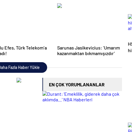
NBA Haberleri
H
u Efes, Türk Telekom’a
Sarunas Jasikevicius: ‘Umarım
h
adı!
kazanmaktan bıkmamışızdır’
al
aha Fazla Haber Yükle
EN ÇOK YORUMLANANLAR