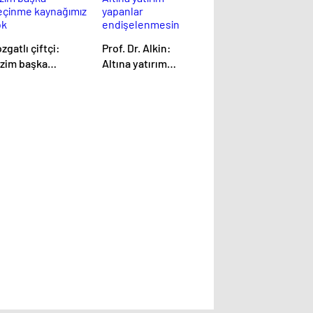
zgatlı çiftçi:
Prof. Dr. Alkin:
izim başka
Altına yatırım
eçinme
yapanlar
aynağımız yok
endişelenmesin