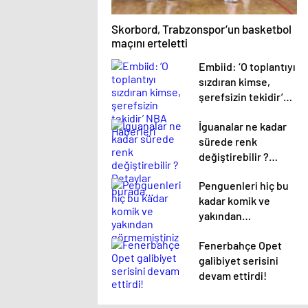
Skorbord, Trabzonspor’un basketbol
maçını erteletti
Embiid: ‘O toplantıyı
sızdıran kimse,
şerefsizin tekidir’
NBA Haberleri
İguanalar ne kadar
sürede renk
değiştirebilir ?
Detaylar burada…
Penguenleri hiç bu
kadar komik ve
yakından
görmemiştiniz
Fenerbahçe Opet
galibiyet serisini
devam ettirdi!