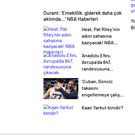
Durant: ‘Emeklilik, giderek daha çok
aklımda…’ NBA Haberleri
Yo
B
Heat, Pat Riley’nin
g
adını sahasına
k
kazıyacak! NBA
Haberleri
Anadolu Efes,
Avrupa’da 847.
randevusuna
çıkacak
‘Cuban, Doncic
takasını
engellemeye çalıştı
ancak geç kaldı’
Kaan Yarkut kimdir?
iddiası! NBA
Haberleri