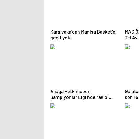
Karşıyaka’dan Manisa Basket’e
MAÇ ÖZ
geçit yok!
Tel Av
Aliağa Petkimspor,
Galata
Şampiyonlar Ligi’nde rakibi
son 16
belli olacak