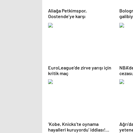
Aliağa Petkimspor,
Bologn
Oostende’ye karşı
galibi
EuroLeague’de zirve yarışı için
NBA’de
kritik maç
cezası
Haberl
‘Kobe, Knicks’te oynama
Ağrı’d
hayalleri kuruyordu’ iddiası!
yetene