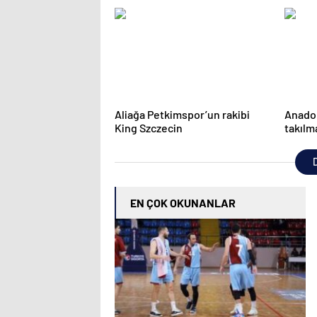
NBA Haberleri
alıyor
Aliağa Petkimspor’un rakibi
Anadol
King Szczecin
takılm
D
EN ÇOK OKUNANLAR