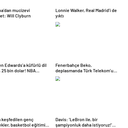
a’dan mucizevi
Lonnie Walker, Real Madrid’i de
yet: Will Clyburn
yıktı
n Edwards’a küfürlü dil
Fenerbahçe Beko,
, 25 bin dolar! NBA
deplasmanda Türk Telekom’u
eri
mağlup etti!
a keşfedilen genç
Davis: ‘LeBron ile, bir
kler, basketbol eğitimi
şampiyonluk daha istiyoruz!’