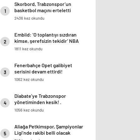
Skorbord, Trabzonspor’un
basketbol maçını erteletti
1
2436 kez okundu
Embiid: ‘O toplantıyı sızdıran
kimse, şerefsizin tekidir’ NBA
2
Haberleri
1811 kez okundu
Fenerbahçe Opet galibiyet
serisini devam ettirdi!
3
1062 kez okundu
Diabate’ye Trabzonspor
yönetiminden kesik! .
4
1056 kez okundu
Aliağa Petkimspor, Şampiyonlar
Ligi’nde rakibi belli olacak
5