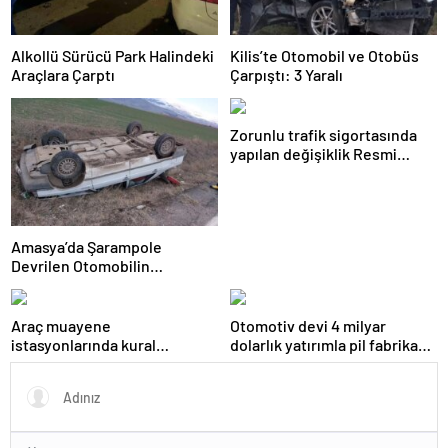
Alkollü Sürücü Park Halindeki
Kilis’te Otomobil ve Otobüs
Araçlara Çarptı
Çarpıştı: 3 Yaralı
Zorunlu trafik sigortasında
yapılan değişiklik Resmi
Gazete’de yayımlanarak
yürürlüğe girdi
Amasya’da Şarampole
Devrilen Otomobilin
Sürücüsü Yaralandı
Araç muayene
Otomotiv devi 4 milyar
istasyonlarında kural
dolarlık yatırımla pil fabrikası
değişikliği Resmi Gazete’de
kuracak
yayımlanarak yürürlüğe girdi