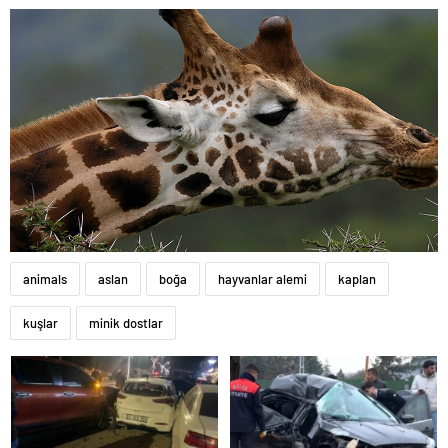
animals
aslan
boğa
hayvanlar alemi
kaplan
kuşlar
minik dostlar