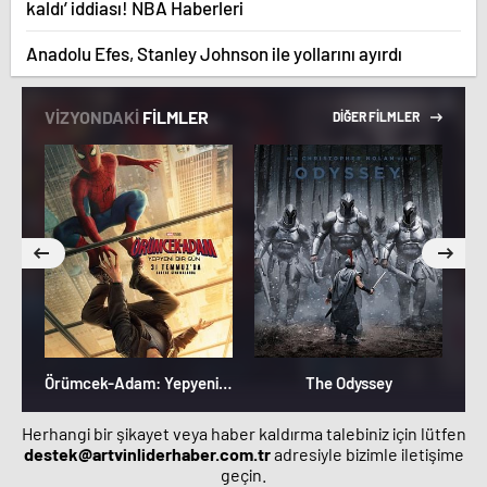
kaldı’ iddiası! NBA Haberleri
Anadolu Efes, Stanley Johnson ile yollarını ayırdı
VİZYONDAKİ
FİLMLER
DİĞER FİLMLER
Örümcek-Adam: Yepyeni Bir Gün
The Odyssey
Herhangi bir şikayet veya haber kaldırma talebiniz için lütfen
destek@artvinliderhaber.com.tr
adresiyle bizimle iletişime
geçin.