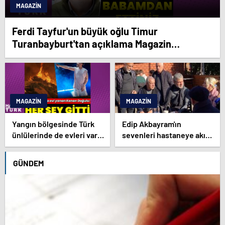
MAGAZIN
Ferdi Tayfur'un büyük oğlu Timur
Turanbayburt'tan açıklama Magazin
haberleri
MAGAZIN
MAGAZIN
Yangın bölgesinde Türk
Edip Akbayram'ın
ünlülerinde de evleri var –
sevenleri hastaneye akın
Magazin haberleri
ediyor – Magazin
habetrleri
GÜNDEM