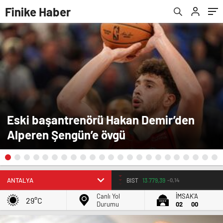
Finike Haber
Eski başantrenörü Hakan Demir’den
Alperen Şengün’e övgü
BIST
13.779,39
-0,14
Canlı Yol
İMSAK'A
29°C
Durumu
02
00