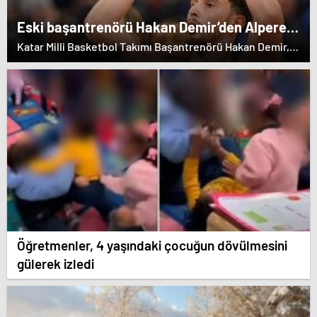
Eski başantrenörü Hakan Demir’den Alperen
Şengün’e övgü
Katar Milli Basketbol Takımı Başantrenörü Hakan Demir,
eski öğrencisi Alperen Şengün'e övgülerde bulundu.
Öğretmenler, 4 yaşındaki çocuğun dövülmesini
gülerek izledi