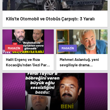
Kilis’te Otomobil ve Otobüs Çarpıştı: 3 Yaralı
MAGAZIN
MAGAZIN
Halit Ergenç ve Rıza
Mehmet Aslantuğ, yeni
Kocaoğlu'ndan 'Gezi Parkı'
sevgilisyle drama
ifadesi – Magazin
çalışmalarında tanıştı –
haberleri
Magazin haberleri