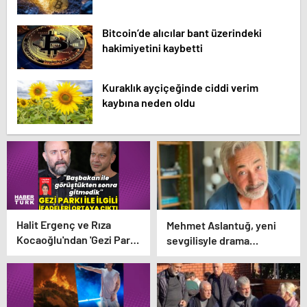
Bitcoin’de alıcılar bant üzerindeki
hakimiyetini kaybetti
Kuraklık ayçiçeğinde ciddi verim
kaybına neden oldu
Halit Ergenç ve Rıza
Mehmet Aslantuğ, yeni
Kocaoğlu'ndan 'Gezi Parkı'
sevgilisyle drama
ifadesi – Magazin
çalışmalarında tanıştı –
haberleri
Magazin haberleri