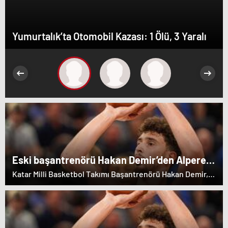
Yumurtalık’ta Otomobil Kazası: 1 Ölü, 3 Yaralı
Eski başantrenörü Hakan Demir’den Alperen
Şengün’e övgü
Katar Milli Basketbol Takımı Başantrenörü Hakan Demir,
eski öğrencisi Alperen Şengün'e övgülerde bulundu.