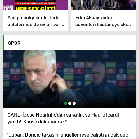
Yangın bölgesinde Türk
Edip Akbayram'ın
ünlülerinde de evleri var –
sevenleri hastaneye akın
Magazin haberleri
ediyor – Magazin
habetrleri
SPOR
CANLI |Jose Mourinho'dan sakatlık ve Mauro Icardi
yanıtı! 'Kimse dokunamaz!'
‘Cuban, Doncic takasını engellemeye çalıştı ancak geç