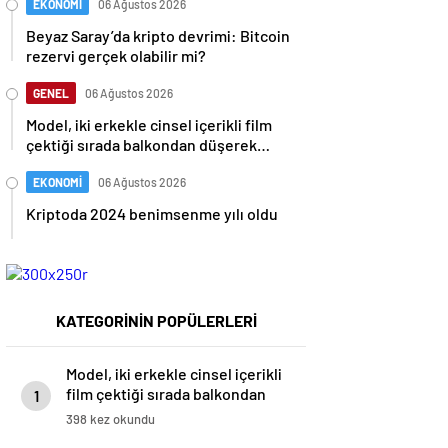
EKONOMİ
06 Ağustos 2026
Beyaz Saray’da kripto devrimi: Bitcoin
rezervi gerçek olabilir mi?
GENEL
06 Ağustos 2026
Model, iki erkekle cinsel içerikli film
çektiği sırada balkondan düşerek
hayatını kaybetti
EKONOMİ
06 Ağustos 2026
Kriptoda 2024 benimsenme yılı oldu
KATEGORİNİN POPÜLERLERİ
Model, iki erkekle cinsel içerikli
film çektiği sırada balkondan
1
düşerek hayatını kaybetti
398 kez okundu