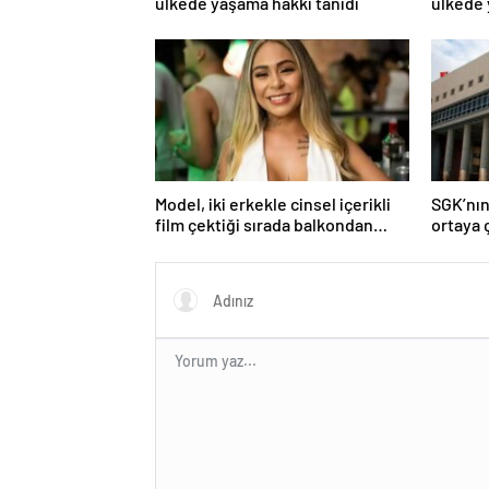
ülkede yaşama hakkı tanıdı
ülkede 
Model, iki erkekle cinsel içerikli
SGK’nın
film çektiği sırada balkondan
ortaya ç
düşerek hayatını kaybetti