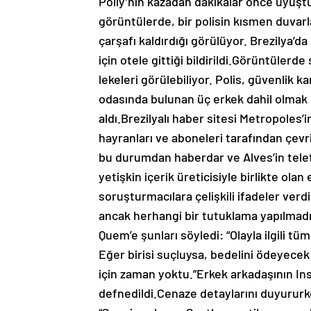
Polly’nin kazadan dakikalar önce uyuştu
görüntülerde, bir polisin kısmen duvarl
çarşafı kaldırdığı görülüyor. Brezilya’d
için otele gittiği bildirildi.Görüntüle
lekeleri görülebiliyor. Polis, güvenlik k
odasında bulunan üç erkek dahil olmak ü
aldı.Brezilyalı haber sitesi Metropoles’i
hayranları ve aboneleri tarafından çevri
bu durumdan haberdar ve Alves’in telef
yetişkin içerik üreticisiyle birlikte olan
soruşturmacılara çelişkili ifadeler verd
ancak herhangi bir tutuklama yapılmadı
Quem’e şunları söyledi: “Olayla ilgili t
Eğer birisi suçluysa, bedelini ödeyece
için zaman yoktu.”Erkek arkadaşının In
defnedildi.Cenaze detaylarını duyurur