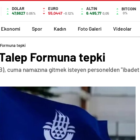
DOLAR
EURO
ALTIN
BITCOIN
47,6627
55,0447
6.495,77
0%
0.05%
-0.12%
0,05
Ekonomi
Spor
Kadın
Foto Galeri
Videolar
p Formuna tepki
n Talep Formuna tepki
BB), cuma namazına gitmek isteyen personelden "ibadet 