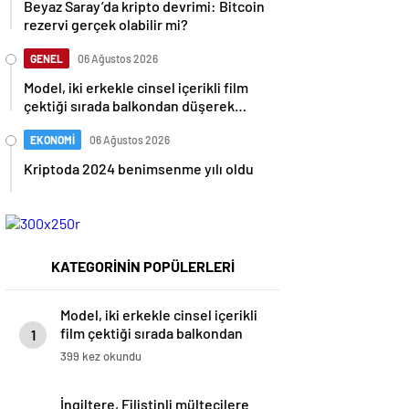
Beyaz Saray’da kripto devrimi: Bitcoin
rezervi gerçek olabilir mi?
GENEL
06 Ağustos 2026
Model, iki erkekle cinsel içerikli film
çektiği sırada balkondan düşerek
hayatını kaybetti
EKONOMİ
06 Ağustos 2026
Kriptoda 2024 benimsenme yılı oldu
KATEGORİNİN POPÜLERLERİ
Model, iki erkekle cinsel içerikli
film çektiği sırada balkondan
1
düşerek hayatını kaybetti
399 kez okundu
İngiltere, Filistinli mültecilere