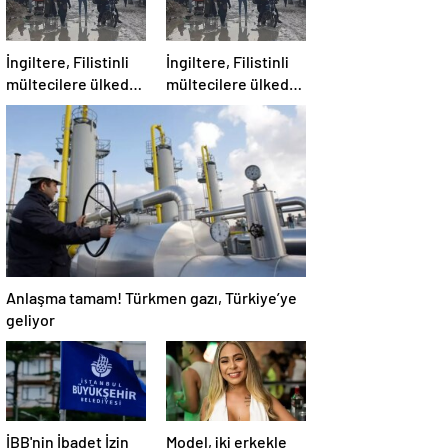
İngiltere, Filistinli
İngiltere, Filistinli
mültecilere ülkede
mültecilere ülkede
yaşama hakkı tanıdı
yaşama hakkı tanıdı
Anlaşma tamam! Türkmen gazı, Türkiye’ye
geliyor
İBB'nin İbadet İzin
Model, iki erkekle