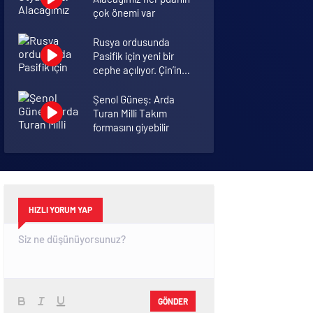
çok önemi var
Rusya ordusunda
Pasifik için yeni bir
cephe açılıyor. Çin’in
ilk tepkisi!
Şenol Güneş: Arda
Turan Milli Takım
formasını giyebilir
Abu Dabi’deki 144 katlı
gökdelen böyle yıkıldı
HIZLI YORUM YAP
GÖNDER