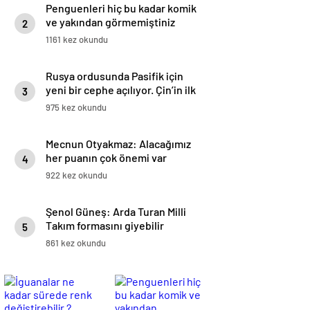
Penguenleri hiç bu kadar komik
ve yakından görmemiştiniz
2
1161 kez okundu
Rusya ordusunda Pasifik için
yeni bir cephe açılıyor. Çin’in ilk
3
tepkisi!
975 kez okundu
Mecnun Otyakmaz: Alacağımız
her puanın çok önemi var
4
922 kez okundu
Şenol Güneş: Arda Turan Milli
Takım formasını giyebilir
5
861 kez okundu