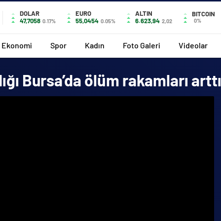
DOLAR
EURO
ALTIN
BITCOIN
47,7058
55,0454
6.623,94
0%
0.17%
0.05%
2,02
Ekonomi
Spor
Kadın
Foto Galeri
Videolar
ığı Bursa’da ölüm rakamları artt