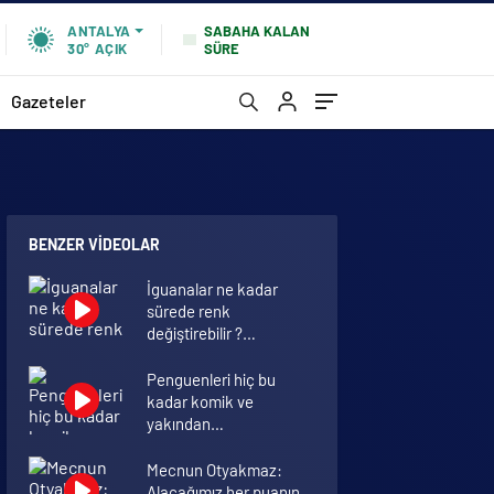
SABAHA KALAN
ANTALYA
SÜRE
30°
AÇIK
Gazeteler
ı
BENZER VIDEOLAR
İguanalar ne kadar
sürede renk
değiştirebilir ?
Detaylar burada…
Penguenleri hiç bu
kadar komik ve
yakından
görmemiştiniz
Mecnun Otyakmaz:
Alacağımız her puanın