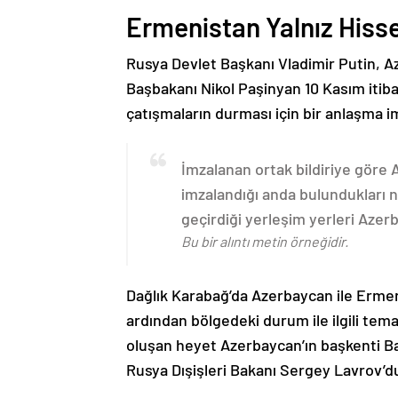
Ermenistan Yalnız Hiss
Rusya Devlet Başkanı Vladimir Putin, 
Başbakanı Nikol Paşinyan 10 Kasım itib
çatışmaların durması için bir anlaşma i
İmzalanan ortak bildiriye göre
imzalandığı anda bulundukları n
geçirdiği yerleşim yerleri Aze
Bu bir alıntı metin örneğidir.
Dağlık Karabağ’da Azerbaycan ile Erme
ardından bölgedeki durum ile ilgili t
oluşan heyet Azerbaycan’ın başkenti B
Rusya Dışişleri Bakanı Sergey Lavrov’d