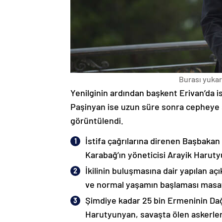
Burası yukarı
Yenilginin ardından başkent Erivan’da i
Paşinyan ise uzun süre sonra cepheye s
görüntülendi.
İstifa çağrılarına direnen Başbakan
Karabağ’ın yöneticisi Arayik Haruty
İkilinin buluşmasına dair yapılan a
ve normal yaşamın başlaması masaya
Şimdiye kadar 25 bin Ermeninin Dağ
Harutyunyan, savaşta ölen askerleri