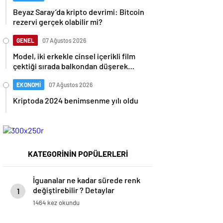
Beyaz Saray’da kripto devrimi: Bitcoin
rezervi gerçek olabilir mi?
GENEL
07 Ağustos 2026
Model, iki erkekle cinsel içerikli film
çektiği sırada balkondan düşerek
hayatını kaybetti
EKONOMİ
07 Ağustos 2026
Kriptoda 2024 benimsenme yılı oldu
KATEGORİNİN POPÜLERLERİ
İguanalar ne kadar sürede renk
değiştirebilir ? Detaylar
1
burada…
1464 kez okundu