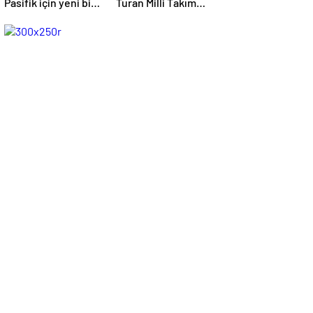
Pasifik için yeni bir
Turan Milli Takım
cephe açılıyor.
formasını giyebilir
Çin’in ilk tepkisi!