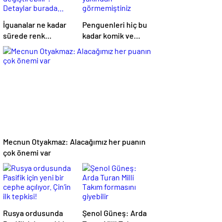
İguanalar ne kadar
Penguenleri hiç bu
sürede renk
kadar komik ve
değiştirebilir ?
yakından
Detaylar burada…
görmemiştiniz
Mecnun Otyakmaz: Alacağımız her puanın
çok önemi var
Rusya ordusunda
Şenol Güneş: Arda