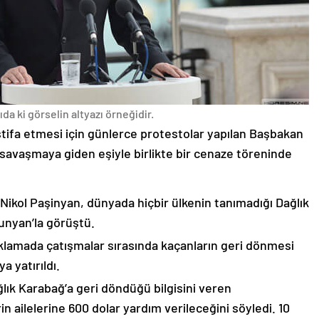
da ki görselin altyazı örneğidir.
stifa etmesi için günlerce protestolar yapılan Başbakan
avaşmaya giden eşiyle birlikte bir cenaze töreninde
 Nikol Paşinyan, dünyada hiçbir ülkenin tanımadığı Dağlık
unyan’la görüştü.
çıklamada çatışmalar sırasında kaçanların geri dönmesi
 yatırıldı.
lık Karabağ’a geri döndüğü bilgisini veren
n ailelerine 600 dolar yardım verileceğini söyledi. 10