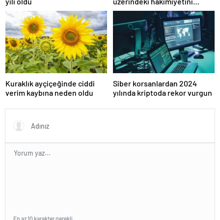
yılı oldu
üzerindeki hakimiyetini
kaybetti
Kuraklık ayçiçeğinde ciddi
Siber korsanlardan 2024
verim kaybına neden oldu
yılında kriptoda rekor vurgun
En az 10 karakter gerekli