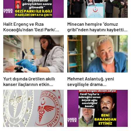
Halit Ergenç ve Rıza
Minecan hemşire "domuz
Kocaoğlu'ndan 'Gezi Parkı'
gribi"nden hayatını kaybetti –
ifadesi – Magazin haberleri
Haberler | Sağlık Haberleri
Yurt dışında üretilen akıllı
Mehmet Aslantuğ, yeni
kanser ilaçlarının etkin
sevgilisyle drama
maddesi yerli imkanlarla
çalışmalarında tanıştı –
geliştirildi | Sağlık Haberleri
Magazin haberleri