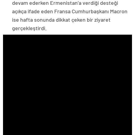
devam ederken Ermenistan’a verdiği desteği
açıkça ifade eden Fransa Cumhurbaşkanı Macron
ise hafta sonunda dikkat çeken bir ziyaret
gerçekleştirdi.