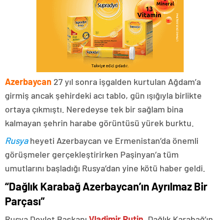
Azerbaycan
27 yıl sonra işgalden kurtulan Ağdam’a
girmiş ancak şehirdeki acı tablo, gün ışığıyla birlikte
ortaya çıkmıştı. Neredeyse tek bir sağlam bina
kalmayan şehrin harabe görüntüsü yürek burktu.
Rusya
heyeti Azerbaycan ve Ermenistan’da önemli
görüşmeler gerçekleştirirken Paşinyan’a tüm
umutlarını başladığı Rusya’dan yine kötü haber geldi.
“Dağlık Karabağ Azerbaycan’ın Ayrılmaz Bir
Parçası”
Rusya Devlet Başkanı
Vladimir Putin
, Dağlık Karabağ’ın