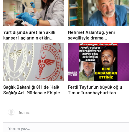
Yurt dışında üretilen akıllı
Mehmet Aslantuğ, yeni
kanser ilaçlarının etkin
sevgilisyle drama
maddesi yerli imkanlarla
çalışmalarında tanıştı –
geliştirildi | Sağlık Haberleri
Magazin haberleri
Sağlık Bakanlığı 81 ilde 'Halk
Ferdi Tayfur'un büyük oğlu
Sağlığı Acil Müdahale Ekipleri'
Timur Turanbayburt'tan
kuruyor | Sağlık Haberleri
açıklama Magazin haberleri