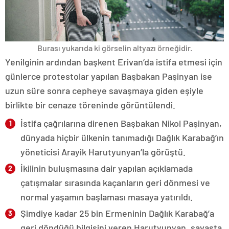
Burası yukarıda ki görselin altyazı örneğidir.
Yenilginin ardından başkent Erivan’da istifa etmesi için
günlerce protestolar yapılan Başbakan Paşinyan ise
uzun süre sonra cepheye savaşmaya giden eşiyle
birlikte bir cenaze töreninde görüntülendi.
İstifa çağrılarına direnen Başbakan Nikol Paşinyan,
dünyada hiçbir ülkenin tanımadığı Dağlık Karabağ’ın
yöneticisi Arayik Harutyunyan’la görüştü.
İkilinin buluşmasına dair yapılan açıklamada
çatışmalar sırasında kaçanların geri dönmesi ve
normal yaşamın başlaması masaya yatırıldı.
Şimdiye kadar 25 bin Ermeninin Dağlık Karabağ’a
geri döndüğü bilgisini veren Harutyunyan, savaşta