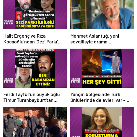
Halit Ergenç ve Rıza
Mehmet Aslantuğ, yeni
Kocaoğlu'ndan 'Gezi Parkı'
sevgilisyle drama
ifadesi – Magazin haberleri
çalışmalarında tanıştı –
Magazin haberleri
Ferdi Tayfur'un büyük oğlu
Yangın bölgesinde Türk
Timur Turanbayburt'tan
ünlülerinde de evleri var –
açıklama Magazin haberleri
Magazin haberleri