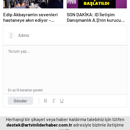
Edip Akbayram'ın sevenleri
SON DAKİKA: ID İletişim
hastaneye akın ediyor –
Danışmanlık A.Ş'nin kurucusu
Magazin habetrleri
ve ortağı olan Ayşe Barım
hakkında resen soruşturma
başlatıldı
En az 10 karakter gerekli
Gönder
Herhangi bir şikayet veya haber kaldırma talebiniz için lütfen
destek@artvinliderhaber.com.tr
adresiyle bizimle iletişime