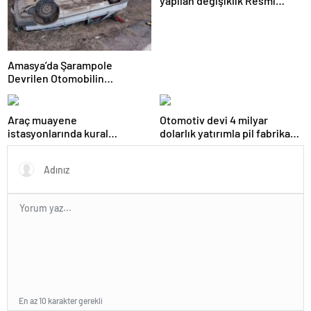
yapılan değişiklik Resmi
Gazete’de yayımlanarak
yürürlüğe girdi
Amasya’da Şarampole
Devrilen Otomobilin
Sürücüsü Yaralandı
Araç muayene
Otomotiv devi 4 milyar
istasyonlarında kural
dolarlık yatırımla pil fabrikası
değişikliği Resmi Gazete’de
kuracak
yayımlanarak yürürlüğe girdi
En az 10 karakter gerekli