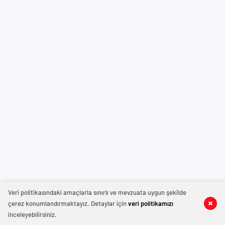
-
film
izle
-
deneme
bonusu
veren
siteler
-
deneme
bonusu
veren
siteler
-
deneme
bonusu
veren
siteler
-
enjoybet
-
Veri politikasındaki amaçlarla sınırlı ve mevzuata uygun şekilde
enjoybet
çerez konumlandırmaktayız. Detaylar için
veri politikamızı
-
inceleyebilirsiniz.
deneme