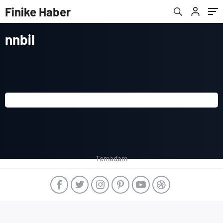
Finike Haber
nnbil
Herhangi bir şikayet veya haber kaldırma talebiniz için lütfen
destek@artvinliderhaber.com.tr
adresiyle bizimle iletişime
geçin.
Temadam
manavgat
escort