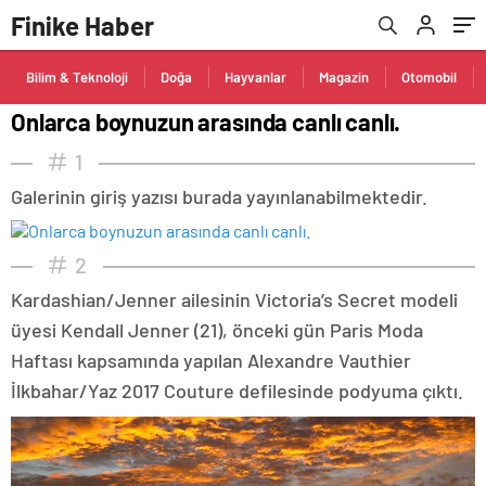
Finike Haber
Bilim & Teknoloji
Doğa
Hayvanlar
Magazin
Otomobil
Onlarca boynuzun arasında canlı canlı.
1
Galerinin giriş yazısı burada yayınlanabilmektedir.
2
Kardashian/Jenner ailesinin Victoria’s Secret modeli
üyesi Kendall Jenner (21), önceki gün Paris Moda
Haftası kapsamında yapılan Alexandre Vauthier
İlkbahar/Yaz 2017 Couture defilesinde podyuma çıktı.