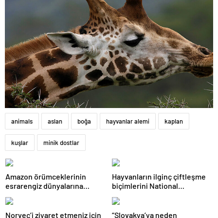
animals
aslan
boğa
hayvanlar alemi
kaplan
kuşlar
minik dostlar
Amazon örümceklerinin
Hayvanların ilginç çiftleşme
esrarengiz dünyalarına
biçimlerini National
gitmeye hazır olun.
Geographic görüntüledi.
Norveç’i ziyaret etmeniz için
“Slovakya’ya neden