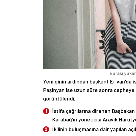
Burası yukarı
Yenilginin ardından başkent Erivan’da i
Paşinyan ise uzun süre sonra cepheye s
görüntülendi.
İstifa çağrılarına direnen Başbakan
Karabağ’ın yöneticisi Arayik Haruty
İkilinin buluşmasına dair yapılan a