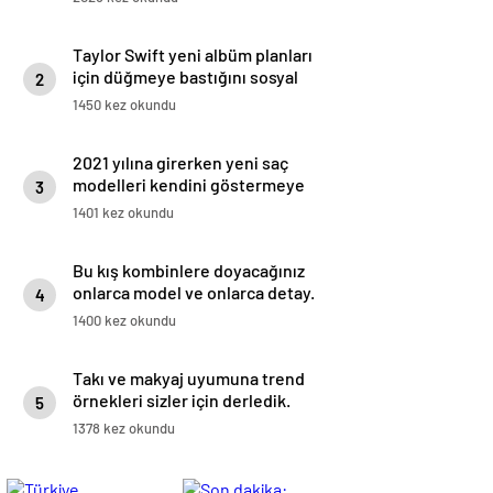
Taylor Swift yeni albüm planları
için düğmeye bastığını sosyal
2
medyadan duyurdu!
1450 kez okundu
2021 yılına girerken yeni saç
modelleri kendini göstermeye
3
başladı.
1401 kez okundu
Bu kış kombinlere doyacağınız
onlarca model ve onlarca detay.
4
1400 kez okundu
Takı ve makyaj uyumuna trend
örnekleri sizler için derledik.
5
1378 kez okundu