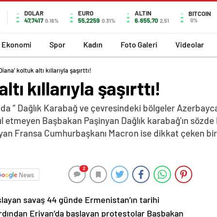
DOLAR
EURO
ALTIN
BITCOIN
47,7417
55,2259
6.655,70
0%
0.16%
0.31%
2,51
Ekonomi
Spor
Kadın
Foto Galeri
Videolar
Diana’ koltuk altı kıllarıyla şaşırttı!
ltı kıllarıyla şaşırttı!
da “ Dağlık Karabağ ve çevresindeki bölgeler Azerbayca
abul etmeyen Başbakan Paşinyan Dağlık karabağ'ın sözde 
yan Fransa Cumhurbaşkanı Macron ise dikkat çeken bir z
2
News
şlayan savaş 44 günde Ermenistan’ın tarihi
ardından Erivan’da başlayan protestolar Başbakan