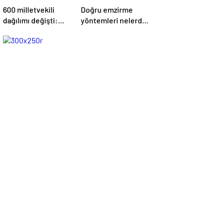
600 milletvekili
Doğru emzirme
dağılımı değişti:
yöntemleri nelerdir,
Hangi il kaç
sütün yettiği nasıl
milletvekili
anlaşılır?
çıkaracak? | Son
dakika haberleri