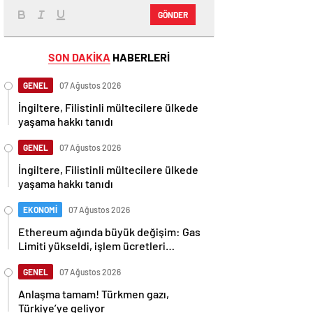
GÖNDER
SON DAKİKA
HABERLERİ
GENEL
07 Ağustos 2026
İngiltere, Filistinli mültecilere ülkede
yaşama hakkı tanıdı
GENEL
07 Ağustos 2026
İngiltere, Filistinli mültecilere ülkede
yaşama hakkı tanıdı
EKONOMİ
07 Ağustos 2026
Ethereum ağında büyük değişim: Gas
Limiti yükseldi, işlem ücretleri
düşebilir mi?
GENEL
07 Ağustos 2026
Anlaşma tamam! Türkmen gazı,
Türkiye’ye geliyor