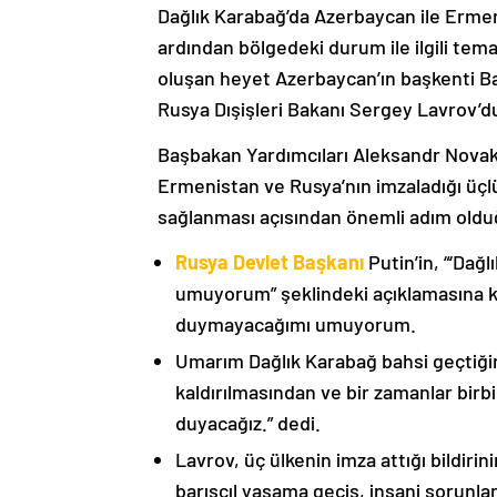
Dağlık Karabağ’da Azerbaycan ile Erme
ardından bölgedeki durum ile ilgili t
oluşan heyet Azerbaycan’ın başkenti B
Rusya Dışişleri Bakanı Sergey Lavrov’d
Başbakan Yardımcıları Aleksandr Nova
Ermenistan ve Rusya’nın imzaladığı üçlü
sağlanması açısından önemli adım oldu
Rusya Devlet Başkanı
Putin’in, “‘Dağ
umuyorum” şeklindeki açıklamasına kat
duymayacağımı umuyorum.
Umarım Dağlık Karabağ bahsi geçtiği
kaldırılmasından ve bir zamanlar birbi
duyacağız.” dedi.
Lavrov, üç ülkenin imza attığı bildiri
barışçıl yaşama geçiş, insani sorunlar