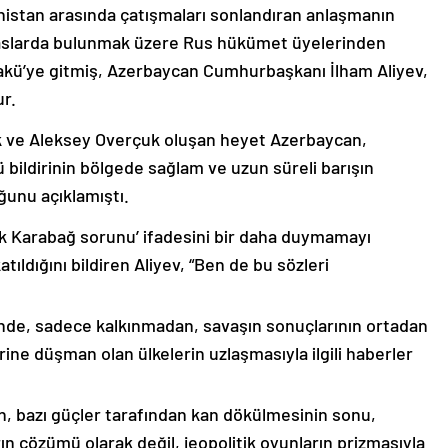
nistan arasında çatışmaları sonlandıran anlaşmanın
emaslarda bulunmak üzere Rus hükümet üyelerinden
akü’ye gitmiş, Azerbaycan Cumhurbaşkanı İlham Aliyev,
ur.
k ve Aleksey Overçuk oluşan heyet Azerbaycan,
 bildirinin bölgede sağlam ve uzun süreli barışın
ğunu açıklamıştı.
lık Karabağ sorunu’ ifadesini bir daha duymamayı
ıldığını bildiren Aliyev, “Ben de bu sözleri
nde, sadece kalkınmadan, savaşın sonuçlarının ortadan
rine düşman olan ülkelerin uzlaşmasıyla ilgili haberler
nin, bazı güçler tarafından kan dökülmesinin sonu,
ın çözümü olarak değil, jeopolitik oyunların prizmasıyla