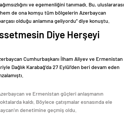
bağımsızlığını ve egemenliğini tanımadı. Bu, uluslararası
n hem de ona komşu tüm bölgelerin Azerbaycan
parçası olduğu anlamına geliyordu” diye konuştu.
issetmesin Diye Herşeyi
Azerbaycan Cumhurbaşkanı İlham Aliyev ve Ermenistan
ariyle Dağlık Karabağ’da 27 Eylül’den beri devam eden
mzalamıştı.
 Azerbaycan ve Ermenistan güçleri anlaşmanın
oktalarda kaldı. Böylece çatışmalar esnasında ele
rbaycan’ın denetimine geçmiş oldu.