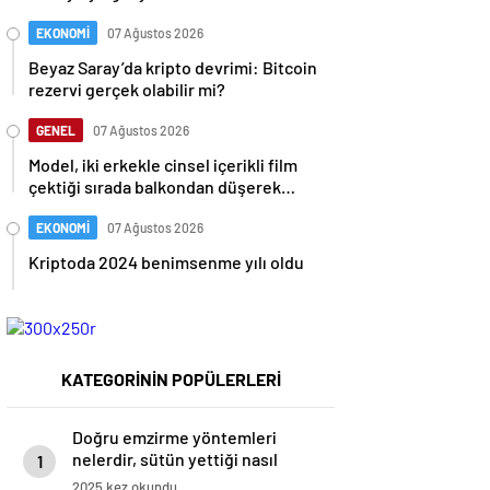
EKONOMİ
07 Ağustos 2026
Beyaz Saray’da kripto devrimi: Bitcoin
rezervi gerçek olabilir mi?
GENEL
07 Ağustos 2026
Model, iki erkekle cinsel içerikli film
çektiği sırada balkondan düşerek
hayatını kaybetti
EKONOMİ
07 Ağustos 2026
Kriptoda 2024 benimsenme yılı oldu
KATEGORİNİN POPÜLERLERİ
Doğru emzirme yöntemleri
nelerdir, sütün yettiği nasıl
1
anlaşılır?
2025 kez okundu