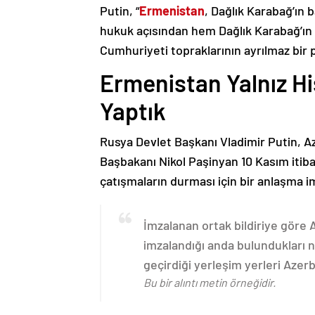
Putin, “
Ermenistan
, Dağlık Karabağ’ın 
hukuk açısından hem Dağlık Karabağ’ı
Cumhuriyeti topraklarının ayrılmaz bir 
Ermenistan Yalnız H
Yaptık
Rusya Devlet Başkanı Vladimir Putin, 
Başbakanı Nikol Paşinyan 10 Kasım itib
çatışmaların durması için bir anlaşma i
İmzalanan ortak bildiriye göre
imzalandığı anda bulundukları n
geçirdiği yerleşim yerleri Aze
Bu bir alıntı metin örneğidir.