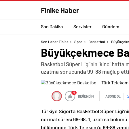
Finike Haber
Son Dakika
Servisler
Gündem
Son Haber Finike
Spor
Basketbol
Büyükçekm
Büyükçekmece Bas
Basketbol Süper Ligi'nin ikinci haft
uzatma sonucunda 99-88 mağlup etti
0
BEĞENDİM
ABONE OL
Türkiye Sigorta Basketbol Süper Ligi’n
normal süresi 68-68, 1. uzatma bölümü 
bölümünde Türk Telekom’u 99-88 yendi