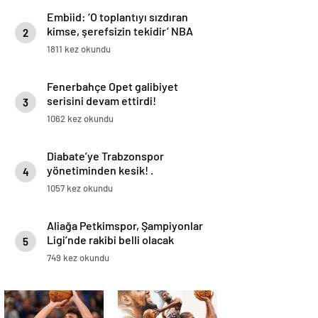
Embiid: ‘O toplantıyı sızdıran
kimse, şerefsizin tekidir’ NBA
2
Haberleri
1811 kez okundu
Fenerbahçe Opet galibiyet
serisini devam ettirdi!
3
1062 kez okundu
Diabate’ye Trabzonspor
yönetiminden kesik! .
4
1057 kez okundu
Aliağa Petkimspor, Şampiyonlar
Ligi’nde rakibi belli olacak
5
749 kez okundu