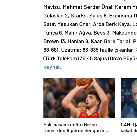
Mavisu, Mehmet Serdar Ünal, Kerem Y
Gülaslan 2, Starks, Sajus 8, Bruinsma 
Satır, Yesukan Onar, Arda Berk Kaya, 
Tunca 6, Mahir Ağva, Bess 3, Makoundo
Brown 13, Hanlan 8, Kaan Berk Tarla1. 
68-681. Uzatma: 83-835 faulle çıkanlar
(Türk Telekom) 36.45 Sajus (Onvo Büy
Kaynak
Eski başantrenörü Hakan
CANLI 
Demir’den Alperen Şengün’e
sakatlık
övgü
'Kimse