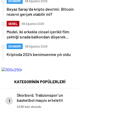
EKONOMİ
08 Ağustos 2026
Beyaz Saray’da kripto devrimi: Bitcoin
rezervi gerçek olabilir mi?
GENEL
08 Ağustos 2026
Model, iki erkekle cinsel içerikli film
çektiği sırada balkondan düşerek
hayatını kaybetti
EKONOMİ
08 Ağustos 2026
Kriptoda 2024 benimsenme yılı oldu
KATEGORİNİN POPÜLERLERİ
Skorbord, Trabzonspor’un
basketbol maçını erteletti
1
2436 kez okundu