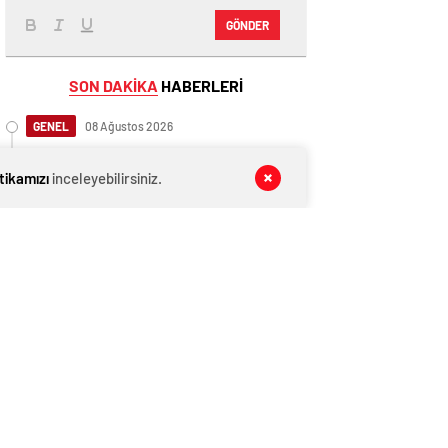
GÖNDER
SON DAKİKA
HABERLERİ
GENEL
08 Ağustos 2026
İngiltere, Filistinli mültecilere ülkede
yaşama hakkı tanıdı
itikamızı
inceleyebilirsiniz.
GENEL
08 Ağustos 2026
İngiltere, Filistinli mültecilere ülkede
yaşama hakkı tanıdı
EKONOMİ
08 Ağustos 2026
Ethereum ağında büyük değişim: Gas
Limiti yükseldi, işlem ücretleri
düşebilir mi?
GENEL
08 Ağustos 2026
Anlaşma tamam! Türkmen gazı,
Türkiye’ye geliyor