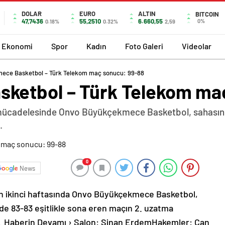
DOLAR
EURO
ALTIN
BITCOIN
47,7436
55,2510
6.660,55
0%
0.18%
0.32%
2,59
Ekonomi
Spor
Kadın
Foto Galeri
Videolar
ece Basketbol – Türk Telekom maç sonucu: 99-88
ketbol – Türk Telekom ma
a mücadelesinde Onvo Büyükçekmece Basketbol, sahasında
.
0
News
in ikinci haftasında Onvo Büyükçekmece Basketbol,
de 83-83 eşitlikle sona eren maçın 2. uzatma
. Haberin Devamı › Salon: Sinan ErdemHakemler: Can