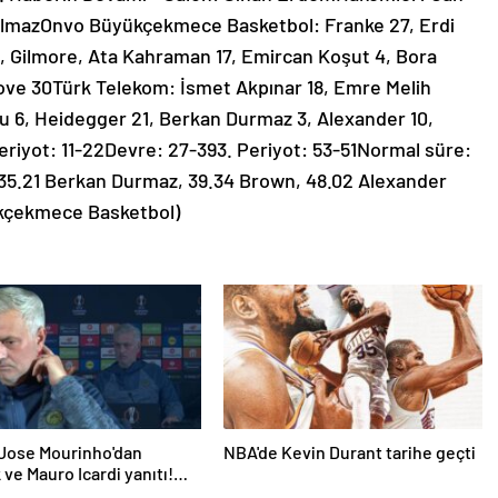
ılmazOnvo Büyükçekmece Basketbol: Franke 27, Erdi
11, Gilmore, Ata Kahraman 17, Emircan Koşut 4, Bora
Love 30Türk Telekom: İsmet Akpınar 18, Emre Melih
u 6, Heidegger 21, Berkan Durmaz 3, Alexander 10,
Periyot: 11-22Devre: 27-393. Periyot: 53-51Normal süre:
: 35.21 Berkan Durmaz, 39.34 Brown, 48.02 Alexander
ükçekmece Basketbol)
|Jose Mourinho'dan
NBA'de Kevin Durant tarihe geçti
 ve Mauro Icardi yanıtı!
 dokunamaz!'