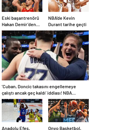
Eski başantrenörü
NBA'de Kevin
Hakan Demir’den
Durant tarihe geçti
Alperen Şengün’e
övgü
‘Cuban, Doncic takasını engellemeye
çalıştı ancak geç kaldı’ iddiası! NBA
Haberleri
Anadolu Efes,
Onvo Basketbol,