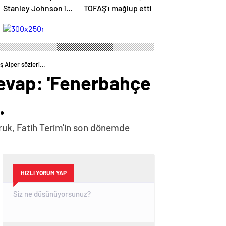
Stanley Johnson ile
TOFAŞ’ı mağlup etti
yollarını ayırdı
ş Alper sözleri…
cevap: 'Fenerbahçe
…
ruk, Fatih Terim'in son dönemde
HIZLI YORUM YAP