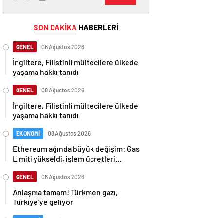
SON DAKİKA
HABERLERİ
GENEL
08 Ağustos 2026
İngiltere, Filistinli mültecilere ülkede
yaşama hakkı tanıdı
GENEL
08 Ağustos 2026
İngiltere, Filistinli mültecilere ülkede
yaşama hakkı tanıdı
EKONOMİ
08 Ağustos 2026
Ethereum ağında büyük değişim: Gas
Limiti yükseldi, işlem ücretleri
düşebilir mi?
GENEL
08 Ağustos 2026
Anlaşma tamam! Türkmen gazı,
Türkiye’ye geliyor