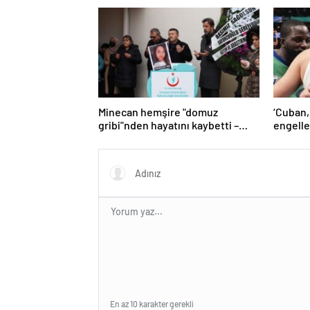
Minecan hemşire "domuz
‘Cuban,
gribi"nden hayatını kaybetti –
engelle
Haberler | Sağlık Haberleri
kaldı’ 
En az 10 karakter gerekli