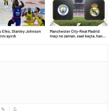
 Efes, Stanley Johnson
Manchester City-Real Madrid
arını ayırdı
maçı ne zaman, saat kaçta, hangi
kanalda? (Muhtemel 11'ler)