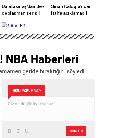
Galatasaray'dan dev
Sinan Kaloğlu'ndan
deplasman serisi!
istifa açıklaması!
ü! NBA Haberleri
tamamen geride bıraktığını' söyledi.
HIZLI YORUM YAP
GÖNDER