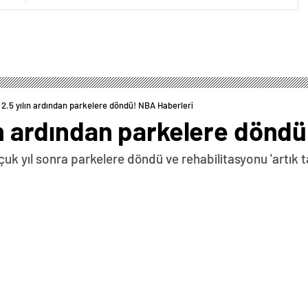
 2.5 yılın ardından parkelere döndü! NBA Haberleri
lın ardından parkelere dönd
çuk yıl sonra parkelere döndü ve rehabilitasyonu 'artık 
0
News
k yıl sonra parkelere döndü ve rehabilitasyonu “artık
 Ocak 2022’den bu yana NBA’de ilk kez bir karşılaşmaya
şı ekibin 125-123 skorla galip geldiği hazırlık maçında