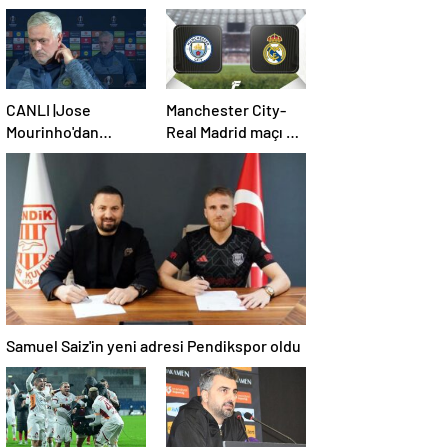
CANLI |Jose
Manchester City-
Mourinho'dan
Real Madrid maçı ne
sakatlık ve Mauro
zaman, saat kaçta,
Icardi yanıtı! 'Kimse
hangi kanalda?
dokunamaz!'
(Muhtemel 11'ler)
Samuel Saiz'in yeni adresi Pendikspor oldu