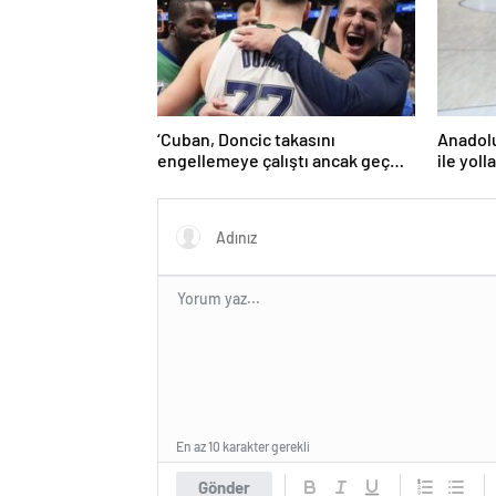
‘Cuban, Doncic takasını
Anadolu
engellemeye çalıştı ancak geç
ile yoll
kaldı’ iddiası! NBA Haberleri
En az 10 karakter gerekli
Gönder