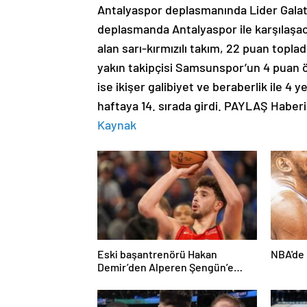
Kaynak
Eski başantrenörü Hakan
NBA'de 
Demir’den Alperen Şengün’e
övgü