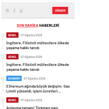
GÖNDER
SON DAKİKA
HABERLERİ
GENEL
07 Ağustos 2026
İngiltere, Filistinli mültecilere ülkede
yaşama hakkı tanıdı
GENEL
07 Ağustos 2026
İngiltere, Filistinli mültecilere ülkede
yaşama hakkı tanıdı
EKONOMİ
07 Ağustos 2026
Ethereum ağında büyük değişim: Gas
Limiti yükseldi, işlem ücretleri
düşebilir mi?
GENEL
07 Ağustos 2026
Anlaşma tamam! Türkmen gazı,