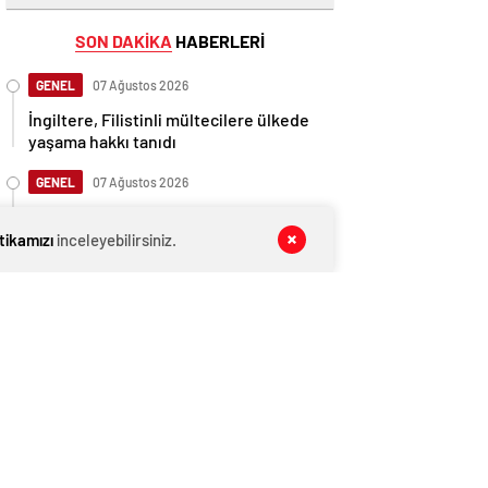
SON DAKİKA
HABERLERİ
GENEL
07 Ağustos 2026
İngiltere, Filistinli mültecilere ülkede
yaşama hakkı tanıdı
GENEL
07 Ağustos 2026
İngiltere, Filistinli mültecilere ülkede
yaşama hakkı tanıdı
itikamızı
inceleyebilirsiniz.
EKONOMİ
07 Ağustos 2026
Ethereum ağında büyük değişim: Gas
Limiti yükseldi, işlem ücretleri
düşebilir mi?
GENEL
07 Ağustos 2026
Anlaşma tamam! Türkmen gazı,
Türkiye’ye geliyor
EKONOMİ
07 Ağustos 2026