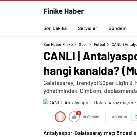
Finike Haber
Son Dakika
Servisler
Gündem
Son Haber Finike
Spor
Futbol
CANLI | Antaly
CANLI | Antalyaspo
hangi kanalda? (Mu
Galatasaray, Trendyol Süper Lig'in 9
yönetimindeki Cimbom, deplasmanda
0
BEĞENDİM
ABONE OL
Antalyaspor-Galatasaray maçı öncesi son dakika gelişmeleri 12:33 19 Ekim 2024 MAÇIN VAR'I BELLİ OLDU Trendyol Süper Lig’in 9. haftasında bu akşam Antalyaspor ile Galatasaray arasında oynanacak karşılaşmada TFF VAR merkezinde hakem Abdullah Buğra Taşkınsoy görev yapacak. PAYLAŞ 19:15 18 Ekim 2024 Kaan Ayhan sınırda Galatasaray’da Kaan Ayhan sarı kart ceza sınırında bulunuyor. Süper Lig’de geride kalan bölümde 3 kez sarı kartla cezalandırılan Kaan, Antalyaspor maçında kart görmesi halinde cezalı duruma düşecek ve 10. haftadaki Beşiktaş derbisinde forma giyemeyecek. PAYLAŞ 19:14 18 Ekim 2024 Akdeniz ekibinde 2 eksik var Teknik direktör Alex de Souza yönetiminde sezonun ilk 8 haftasında 2 galibiyet, 2 beraberlik ve 4 yenilgi yaşayan Akdeniz ekibi, 8 puanla 14. basamakta bulunuyor. Kırmızı-beyazlı ekipte sakatlıkları bulunan Bünyamin Balcı ve Emrecan Uzunhan maçta forma giyemeyecek. PAYLAŞ Haberin Devamı 19:14 18 Ekim 2024 Antalyaspor'un Okan Buruk kabusu Galatasaray Teknik Direktörü Okan Buruk, teknik adamlık kariyerinde Antalyaspor ile yaptığı Süper Lig maçl