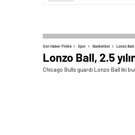
Son Haber Finike
Spor
Basketbol
Lonzo Ball,
Lonzo Ball, 2.5 yı
Chicago Bulls guardı Lonzo Ball iki bu
0
BEĞENDİM
ABONE OL
Chicago Bulls guardı Lonzo Ball iki buçu
tamamen geride bıraktığını” söyledi. 14
çıkan Ball, Minnesota Timberwolves’a kar