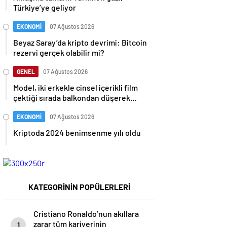
Türkiye’ye geliyor
EKONOMİ
07 Ağustos 2026
Beyaz Saray’da kripto devrimi: Bitcoin
rezervi gerçek olabilir mi?
GENEL
07 Ağustos 2026
Model, iki erkekle cinsel içerikli film
çektiği sırada balkondan düşerek
hayatını kaybetti
EKONOMİ
07 Ağustos 2026
Kriptoda 2024 benimsenme yılı oldu
KATEGORİNİN POPÜLERLERİ
Cristiano Ronaldo’nun akıllara
zarar tüm kariyerinin
1