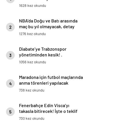
istatistiğini çıkardık !
1628 kez okundu
NBA’da Doğu ve Batı arasında
maç bu yıl olmayacak, detay
2
haberimizde.
1276 kez okundu
Diabate’ye Trabzonspor
yönetiminden kesik! .
3
1056 kez okundu
Maradona için futbol maçlarında
anma törenleri yapılacak
4
738 kez okundu
Fenerbahçe Edin Visca’yı
takasla bitirecek! İşte o teklif
5
730 kez okundu