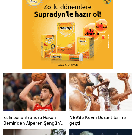
Eski başantrenörü Hakan
NBA'de Kevin Durant tarihe
Demir’den Alperen Şengün’e
geçti
övgü