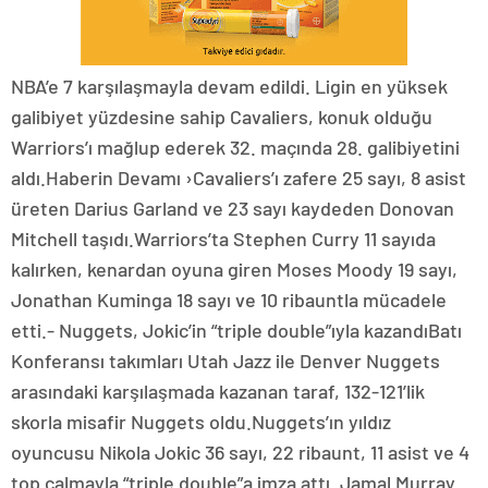
NBA’e 7 karşılaşmayla devam edildi. Ligin en yüksek
galibiyet yüzdesine sahip Cavaliers, konuk olduğu
Warriors’ı mağlup ederek 32. maçında 28. galibiyetini
aldı.Haberin Devamı ›Cavaliers’ı zafere 25 sayı, 8 asist
üreten Darius Garland ve 23 sayı kaydeden Donovan
Mitchell taşıdı.Warriors’ta Stephen Curry 11 sayıda
kalırken, kenardan oyuna giren Moses Moody 19 sayı,
Jonathan Kuminga 18 sayı ve 10 ribauntla mücadele
etti.- Nuggets, Jokic’in “triple double”ıyla kazandıBatı
Konferansı takımları Utah Jazz ile Denver Nuggets
arasındaki karşılaşmada kazanan taraf, 132-121’lik
skorla misafir Nuggets oldu.Nuggets’ın yıldız
oyuncusu Nikola Jokic 36 sayı, 22 ribaunt, 11 asist ve 4
top çalmayla “triple double”a imza attı. Jamal Murray