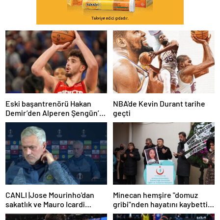
Eski başantrenörü Hakan
NBA'de Kevin Durant tarihe
Demir’den Alperen Şengün’e
geçti
övgü
CANLI |Jose Mourinho'dan
Minecan hemşire "domuz
sakatlık ve Mauro Icardi
gribi"nden hayatını kaybetti –
yanıtı! 'Kimse dokunamaz!'
Haberler | Sağlık Haberleri