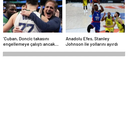
‘Cuban, Doncic takasını
Anadolu Efes, Stanley
engellemeye çalıştı ancak
Johnson ile yollarını ayırdı
geç kaldı’ iddiası! NBA
Haberleri
Hatayspor, Fenerbahçe maçı
hazırlıklarına başladı
Hatayspor, Süper Lig'de oynanacak Fenerbahçe
maçı hazırlıklarına yaptığı idmanla başladı.
Aralık 28, 2024 21:59
ABONE OL
News