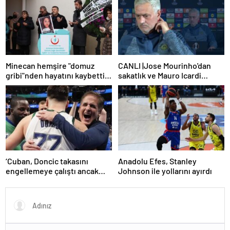
Minecan hemşire "domuz
CANLI |Jose Mourinho'dan
gribi"nden hayatını kaybetti –
sakatlık ve Mauro Icardi
Haberler | Sağlık Haberleri
yanıtı! 'Kimse dokunamaz!'
‘Cuban, Doncic takasını
Anadolu Efes, Stanley
engellemeye çalıştı ancak
Johnson ile yollarını ayırdı
geç kaldı’ iddiası! NBA
Haberleri