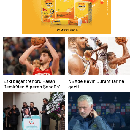
Eski başantrenörü Hakan
NBA'de Kevin Durant tarihe
Demir’den Alperen Şengün’e
geçti
övgü