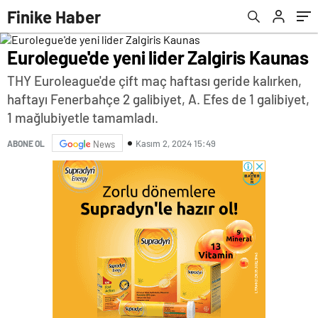
ilke imza attı
Finike Haber
Eurolegue'de yeni lider Zalgiris Kaunas
THY Euroleague'de çift maç haftası geride kalırken,
haftayı Fenerbahçe 2 galibiyet, A. Efes de 1 galibiyet,
1 mağlubiyetle tamamladı.
Kasım 2, 2024 15:49
ABONE OL
News