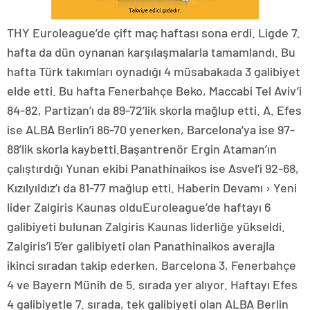
THY Euroleague’de çift maç haftası sona erdi. Ligde 7.
hafta da dün oynanan karşılaşmalarla tamamlandı. Bu
hafta Türk takımları oynadığı 4 müsabakada 3 galibiyet
elde etti. Bu hafta Fenerbahçe Beko, Maccabi Tel Aviv’i
84-82, Partizan’ı da 89-72’lik skorla mağlup etti. A. Efes
ise ALBA Berlin’i 86-70 yenerken, Barcelona’ya ise 97-
88’lik skorla kaybetti.Başantrenör Ergin Ataman’ın
çalıştırdığı Yunan ekibi Panathinaikos ise Asvel’i 92-68,
Kızılyıldız’ı da 81-77 mağlup etti. Haberin Devamı › Yeni
lider Zalgiris Kaunas olduEuroleague’de haftayı 6
galibiyeti bulunan Zalgiris Kaunas liderliğe yükseldi.
Zalgiris’i 5’er galibiyeti olan Panathinaikos averajla
ikinci sıradan takip ederken, Barcelona 3, Fenerbahçe
4 ve Bayern Münih de 5. sırada yer alıyor. Haftayı Efes
4 galibiyetle 7. sırada, tek galibiyeti olan ALBA Berlin