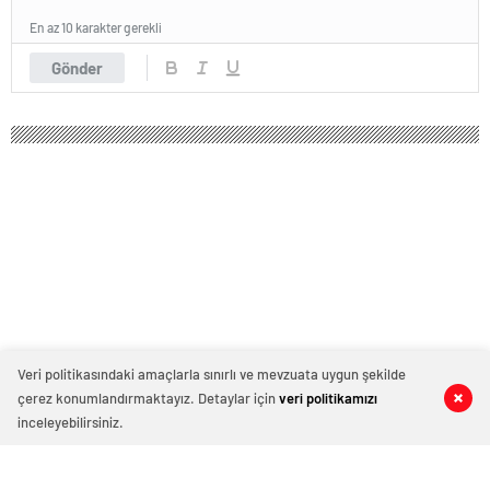
En az 10 karakter gerekli
Gönder
Veri politikasındaki amaçlarla sınırlı ve mevzuata uygun şekilde
çerez konumlandırmaktayız. Detaylar için
veri politikamızı
0
0
0
0
inceleyebilirsiniz.
GOLÜ İZE | Ferdi Kadıoğlu'ndan
Premier Lig'de muhteşem gol!