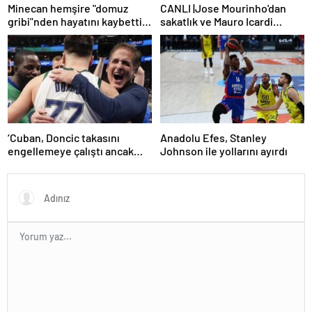
Minecan hemşire "domuz
CANLI |Jose Mourinho'dan
gribi"nden hayatını kaybetti –
sakatlık ve Mauro Icardi
Haberler | Sağlık Haberleri
yanıtı! 'Kimse dokunamaz!'
‘Cuban, Doncic takasını
Anadolu Efes, Stanley
engellemeye çalıştı ancak
Johnson ile yollarını ayırdı
geç kaldı’ iddiası! NBA
Haberleri