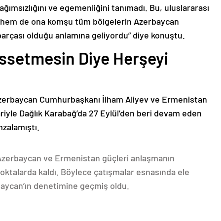
bağımsızlığını ve egemenliğini tanımadı. Bu, uluslararası
n hem de ona komşu tüm bölgelerin Azerbaycan
parçası olduğu anlamına geliyordu” diye konuştu.
issetmesin Diye Herşeyi
Azerbaycan Cumhurbaşkanı İlham Aliyev ve Ermenistan
ariyle Dağlık Karabağ’da 27 Eylül’den beri devam eden
mzalamıştı.
 Azerbaycan ve Ermenistan güçleri anlaşmanın
oktalarda kaldı. Böylece çatışmalar esnasında ele
rbaycan’ın denetimine geçmiş oldu.