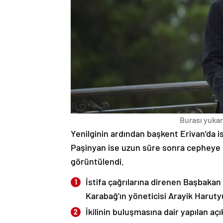
Burası yukarı
Yenilginin ardından başkent Erivan’da i
Paşinyan ise uzun süre sonra cepheye s
görüntülendi.
İstifa çağrılarına direnen Başbakan
Karabağ’ın yöneticisi Arayik Haruty
İkilinin buluşmasına dair yapılan a