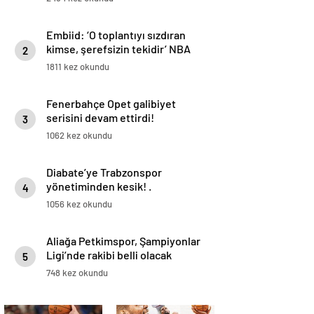
Embiid: ‘O toplantıyı sızdıran
kimse, şerefsizin tekidir’ NBA
2
Haberleri
1811 kez okundu
Fenerbahçe Opet galibiyet
serisini devam ettirdi!
3
1062 kez okundu
Diabate’ye Trabzonspor
yönetiminden kesik! .
4
1056 kez okundu
Aliağa Petkimspor, Şampiyonlar
Ligi’nde rakibi belli olacak
5
748 kez okundu