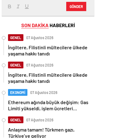
GÖNDER
SON DAKİKA
HABERLERİ
GENEL
07 Ağustos 2026
İngiltere, Filistinli mültecilere ülkede
yaşama hakkı tanıdı
GENEL
07 Ağustos 2026
İngiltere, Filistinli mültecilere ülkede
yaşama hakkı tanıdı
EKONOMİ
07 Ağustos 2026
Ethereum ağında büyük değişim: Gas
Limiti yükseldi, işlem ücretleri
düşebilir mi?
GENEL
07 Ağustos 2026
Anlaşma tamam! Türkmen gazı,
Türkiye’ye geliyor