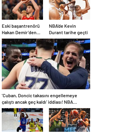
Eski başantrenörü
NBA'de Kevin
Hakan Demir’den
Durant tarihe geçti
Alperen Şengün’e
övgü
‘Cuban, Doncic takasını engellemeye
çalıştı ancak geç kaldı’ iddiası! NBA
Haberleri