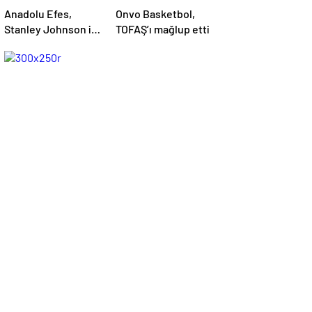
Anadolu Efes,
Onvo Basketbol,
Stanley Johnson ile
TOFAŞ’ı mağlup etti
yollarını ayırdı