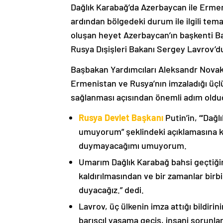
Dağlık Karabağ’da Azerbaycan ile Erme
ardından bölgedeki durum ile ilgili t
oluşan heyet Azerbaycan’ın başkenti B
Rusya Dışişleri Bakanı Sergey Lavrov’d
Başbakan Yardımcıları Aleksandr Nova
Ermenistan ve Rusya’nın imzaladığı üçlü
sağlanması açısından önemli adım oldu
Rusya Devlet Başkanı
Putin’in, “‘Dağ
umuyorum” şeklindeki açıklamasına kat
duymayacağımı umuyorum.
Umarım Dağlık Karabağ bahsi geçtiği
kaldırılmasından ve bir zamanlar birbi
duyacağız.” dedi.
Lavrov, üç ülkenin imza attığı bildiri
barışçıl yaşama geçiş, insani sorunlar