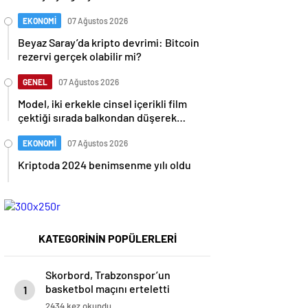
EKONOMİ
07 Ağustos 2026
Beyaz Saray’da kripto devrimi: Bitcoin
rezervi gerçek olabilir mi?
GENEL
07 Ağustos 2026
Model, iki erkekle cinsel içerikli film
çektiği sırada balkondan düşerek
hayatını kaybetti
EKONOMİ
07 Ağustos 2026
Kriptoda 2024 benimsenme yılı oldu
KATEGORİNİN POPÜLERLERİ
Skorbord, Trabzonspor’un
basketbol maçını erteletti
1
2434 kez okundu