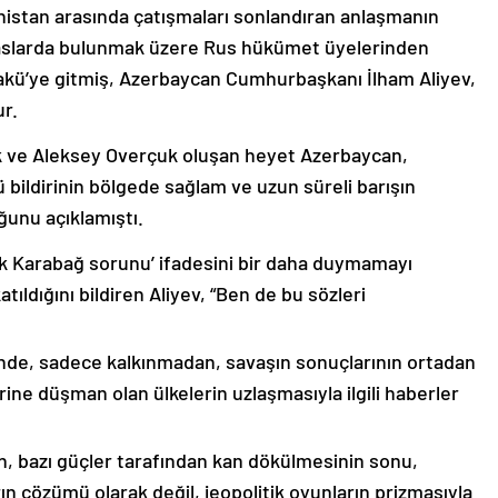
nistan arasında çatışmaları sonlandıran anlaşmanın
emaslarda bulunmak üzere Rus hükümet üyelerinden
akü’ye gitmiş, Azerbaycan Cumhurbaşkanı İlham Aliyev,
ur.
k ve Aleksey Overçuk oluşan heyet Azerbaycan,
 bildirinin bölgede sağlam ve uzun süreli barışın
ğunu açıklamıştı.
lık Karabağ sorunu’ ifadesini bir daha duymamayı
ıldığını bildiren Aliyev, “Ben de bu sözleri
nde, sadece kalkınmadan, savaşın sonuçlarının ortadan
rine düşman olan ülkelerin uzlaşmasıyla ilgili haberler
nin, bazı güçler tarafından kan dökülmesinin sonu,
ın çözümü olarak değil, jeopolitik oyunların prizmasıyla