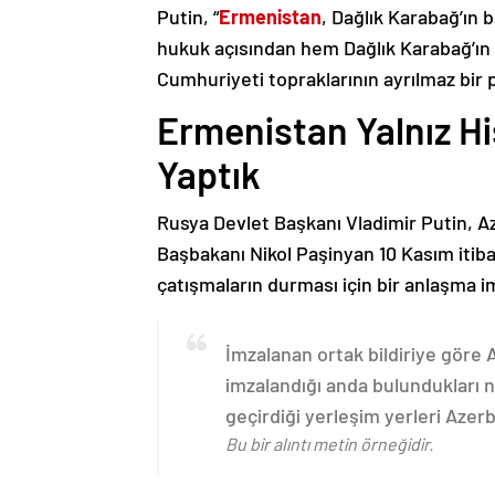
Putin, “
Ermenistan
, Dağlık Karabağ’ın 
hukuk açısından hem Dağlık Karabağ’ı
Cumhuriyeti topraklarının ayrılmaz bir 
Ermenistan Yalnız H
Yaptık
Rusya Devlet Başkanı Vladimir Putin, 
Başbakanı Nikol Paşinyan 10 Kasım itib
çatışmaların durması için bir anlaşma i
İmzalanan ortak bildiriye göre
imzalandığı anda bulundukları n
geçirdiği yerleşim yerleri Aze
Bu bir alıntı metin örneğidir.