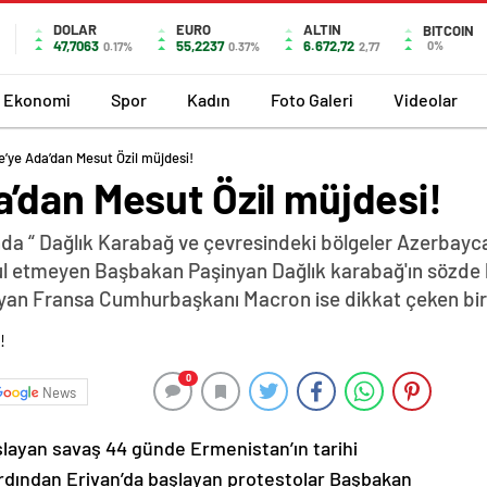
DOLAR
EURO
ALTIN
BITCOIN
47,7063
55,2237
6.672,72
0%
0.17%
0.37%
2,77
Ekonomi
Spor
Kadın
Foto Galeri
Videolar
’ye Ada’dan Mesut Özil müjdesi!
’dan Mesut Özil müjdesi!
da “ Dağlık Karabağ ve çevresindeki bölgeler Azerbayca
abul etmeyen Başbakan Paşinyan Dağlık karabağ'ın sözde 
yan Fransa Cumhurbaşkanı Macron ise dikkat çeken bir z
0
News
şlayan savaş 44 günde Ermenistan’ın tarihi
ardından Erivan’da başlayan protestolar Başbakan