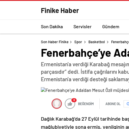
Finike Haber
Son Dakika
Servisler
Gündem
Son Haber Finike
Spor
Basketbol
Fenerbahçe
Fenerbahçe’ye Ada
Ermenistan'a verdiği Karabağ mesajın
parçasıdır” dedi. İstifa çağrılarını k
Ermenistan'a verdiği desteği saklama
0
BEĞENDİM
ABONE OL
Dağlık Karabağ’da 27 Eylül tarihinde ba
mağlubiyetiyle sona ermiş, yenilginin 