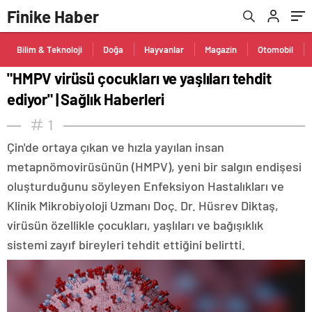
Finike Haber
Bilim & Teknoloji
Doğa
Hayvanlar
Magazin
Otomobil
"HMPV virüsü çocukları ve yaşlıları tehdit
ediyor" | Sağlık Haberleri
1
Çin'de ortaya çıkan ve hızla yayılan insan
metapnömovirüsünün (HMPV), yeni bir salgın endişesi
oluşturduğunu söyleyen Enfeksiyon Hastalıkları ve
Klinik Mikrobiyoloji Uzmanı Doç. Dr. Hüsrev Diktaş,
virüsün özellikle çocukları, yaşlıları ve bağışıklık
sistemi zayıf bireyleri tehdit ettiğini belirtti.