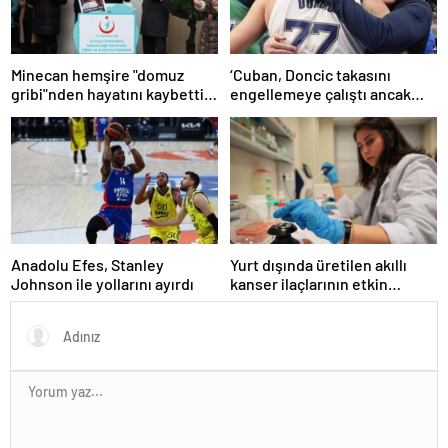
Minecan hemşire "domuz
‘Cuban, Doncic takasını
gribi"nden hayatını kaybetti –
engellemeye çalıştı ancak
Haberler | Sağlık Haberleri
geç kaldı’ iddiası! NBA
Haberleri
Anadolu Efes, Stanley
Yurt dışında üretilen akıllı
Johnson ile yollarını ayırdı
kanser ilaçlarının etkin
maddesi yerli imkanlarla
geliştirildi | Sağlık Haberleri