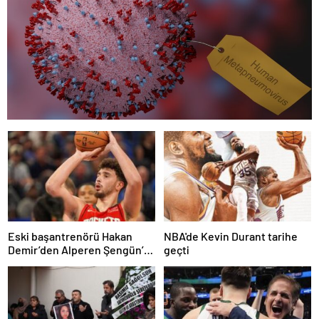
Eski başantrenörü Hakan
NBA'de Kevin Durant tarihe
Demir’den Alperen Şengün’e
geçti
övgü