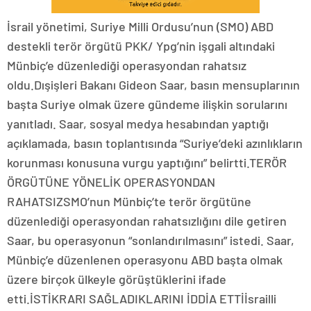
İsrail yönetimi, Suriye Milli Ordusu’nun (SMO) ABD
destekli terör örgütü PKK/ Ypg’nin işgali altındaki
Münbiç’e düzenlediği operasyondan rahatsız
oldu.Dışişleri Bakanı Gideon Saar, basın mensuplarının
başta Suriye olmak üzere gündeme ilişkin sorularını
yanıtladı. Saar, sosyal medya hesabından yaptığı
açıklamada, basın toplantısında “Suriye’deki azınlıkların
korunması konusuna vurgu yaptığını” belirtti.TERÖR
ÖRGÜTÜNE YÖNELİK OPERASYONDAN
RAHATSIZSMO’nun Münbiç’te terör örgütüne
düzenlediği operasyondan rahatsızlığını dile getiren
Saar, bu operasyonun “sonlandırılmasını” istedi. Saar,
Münbiç’e düzenlenen operasyonu ABD başta olmak
üzere birçok ülkeyle görüştüklerini ifade
etti.İSTİKRARI SAĞLADIKLARINI İDDİA ETTİİsrailli