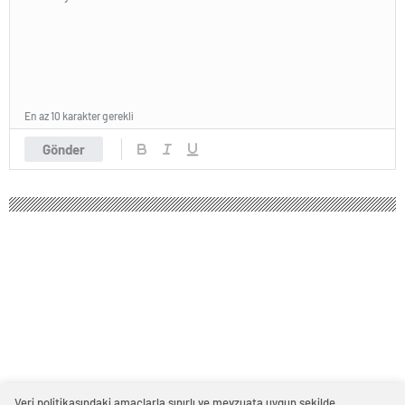
En az 10 karakter gerekli
Gönder
Veri politikasındaki amaçlarla sınırlı ve mevzuata uygun şekilde