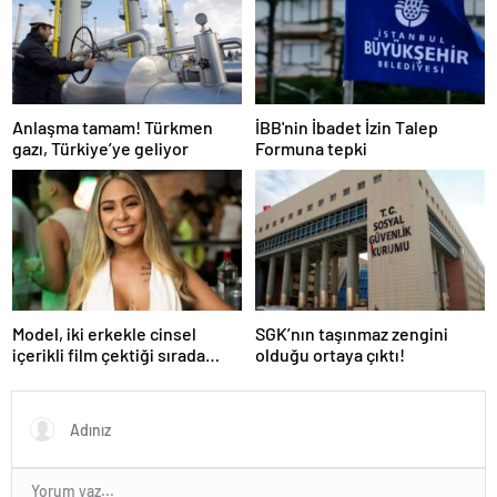
Anlaşma tamam! Türkmen
İBB'nin İbadet İzin Talep
gazı, Türkiye’ye geliyor
Formuna tepki
Model, iki erkekle cinsel
SGK’nın taşınmaz zengini
içerikli film çektiği sırada
olduğu ortaya çıktı!
balkondan düşerek hayatını
kaybetti