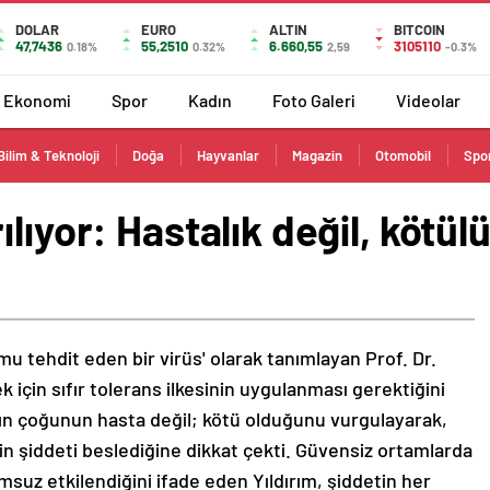
DOLAR
EURO
ALTIN
BITCOIN
47,7436
55,2510
6.660,55
3105110
0.18%
0.32%
2,59
-0.3%
Ekonomi
Spor
Kadın
Foto Galeri
Videolar
Bilim & Teknoloji
Doğa
Hayvanlar
Magazin
Otomobil
Spo
lıyor: Hastalık değil, kötülü
umu tehdit eden bir virüs' olarak tanımlayan Prof. Dr.
 için sıfır tolerans ilkesinin uygulanması gerektiğini
arın çoğunun hasta değil; kötü olduğunu vurgulayarak,
nin şiddeti beslediğine dikkat çekti. Güvensiz ortamlarda
msuz etkilendiğini ifade eden Yıldırım, şiddetin her