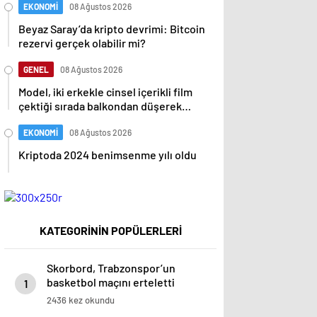
EKONOMİ
08 Ağustos 2026
Beyaz Saray’da kripto devrimi: Bitcoin
rezervi gerçek olabilir mi?
GENEL
08 Ağustos 2026
Model, iki erkekle cinsel içerikli film
çektiği sırada balkondan düşerek
hayatını kaybetti
EKONOMİ
08 Ağustos 2026
Kriptoda 2024 benimsenme yılı oldu
KATEGORİNİN POPÜLERLERİ
Skorbord, Trabzonspor’un
basketbol maçını erteletti
1
2436 kez okundu