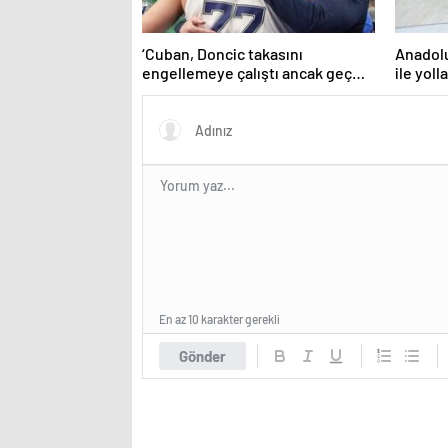
‘Cuban, Doncic takasını
Anadolu
engellemeye çalıştı ancak geç
ile yoll
kaldı’ iddiası! NBA Haberleri
En az 10 karakter gerekli
Gönder