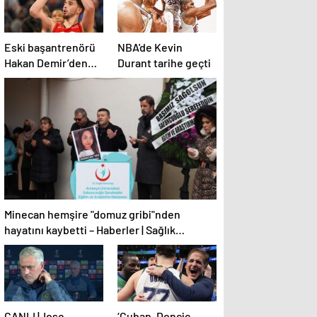
Eski başantrenörü
NBA'de Kevin
Hakan Demir’den
Durant tarihe geçti
Alperen Şengün’e
övgü
Minecan hemşire "domuz gribi"nden
hayatını kaybetti – Haberler | Sağlık
Haberleri
CANLI |Jose
‘Cuban, Doncic