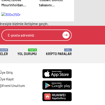
Mourinho'dan
takasını
sakatlık ve Mauro
engellemeye çalıştı
Icardi yanıtı! 'Kimse
ancak geç kaldı’
dokunamaz!'
iddiası! NBA
resiyle bizimle iletişime geçin.
Haberleri
KONOMİ
TRAFİK
CANLI
TELER
YOL DURUMU
KRIPTO PARALAR
Üye Giriş
Üye Kayıt
Şifremi Unuttum