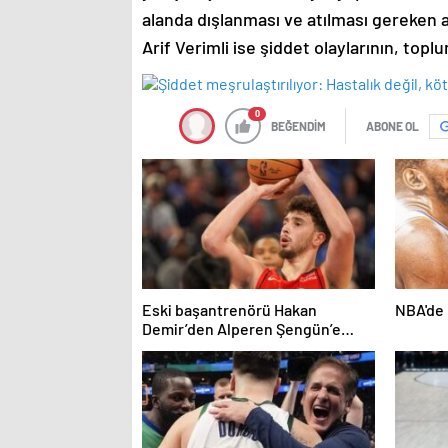
alanda dışlanması ve atılması gereken adı
Arif Verimli ise şiddet olaylarının, topl
0
BEĞENDİM
ABONE OL
Eski başantrenörü Hakan
NBA'de 
Demir’den Alperen Şengün’e
övgü