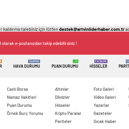
 kaldırma talebiniz için lütfen
destek@artvinliderhaber.com.tr
ad
 olarak e-postanızdan takip edebilirsiniz !
K
TAHMİNİ
LİG
EKONOMİ
E
R
HAVA DURUMU
PUAN DURUMU
HISSELER
PARI
Canlı Borsa
Altınlar
Foto Galeri
Namaz Vakitleri
Dövizler
Video Galeri
Puan Durumu
Hisseler
Yazarlar
Örnek Burç Yorumu
Kripto Paralar
Gazeteler
Pariteler
Sıcak Haber