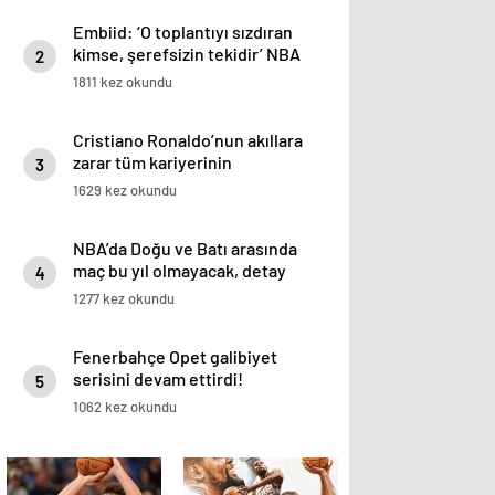
Embiid: ‘O toplantıyı sızdıran
kimse, şerefsizin tekidir’ NBA
2
Haberleri
1811 kez okundu
Cristiano Ronaldo’nun akıllara
zarar tüm kariyerinin
3
istatistiğini çıkardık !
1629 kez okundu
NBA’da Doğu ve Batı arasında
maç bu yıl olmayacak, detay
4
haberimizde.
1277 kez okundu
Fenerbahçe Opet galibiyet
serisini devam ettirdi!
5
1062 kez okundu