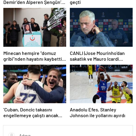
Demir’den Alperen Şengün’e
geçti
övgü
Minecan hemşire "domuz
CANLI |Jose Mourinho'dan
gribi"nden hayatını kaybetti –
sakatlık ve Mauro Icardi
Haberler | Sağlık Haberleri
yanıtı! 'Kimse dokunamaz!'
‘Cuban, Doncic takasını
Anadolu Efes, Stanley
engellemeye çalıştı ancak
Johnson ile yollarını ayırdı
geç kaldı’ iddiası! NBA
Haberleri