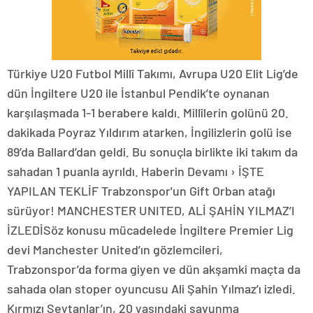
Türkiye U20 Futbol Millî Takımı, Avrupa U20 Elit Lig’de
dün İngiltere U20 ile İstanbul Pendik’te oynanan
karşılaşmada 1-1 berabere kaldı. Millîlerin golünü 20.
dakikada Poyraz Yıldırım atarken, İngilizlerin golü ise
89’da Ballard’dan geldi. Bu sonuçla birlikte iki takım da
sahadan 1 puanla ayrıldı. Haberin Devamı › İŞTE
YAPILAN TEKLİF Trabzonspor'un Gift Orban atağı
sürüyor! MANCHESTER UNITED, ALİ ŞAHİN YILMAZ’I
İZLEDİSöz konusu mücadelede İngiltere Premier Lig
devi Manchester United’ın gözlemcileri,
Trabzonspor’da forma giyen ve dün akşamki maçta da
sahada olan stoper oyuncusu Ali Şahin Yılmaz’ı izledi.
Kırmızı Şeytanlar’ın, 20 yaşındaki savunma