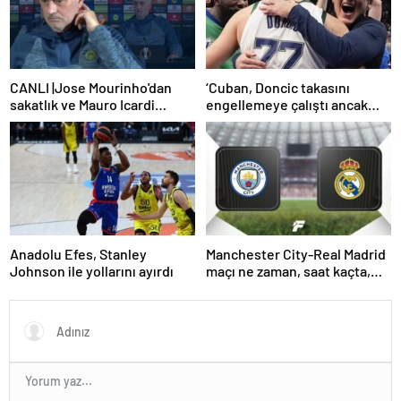
CANLI |Jose Mourinho'dan
‘Cuban, Doncic takasını
sakatlık ve Mauro Icardi
engellemeye çalıştı ancak
yanıtı! 'Kimse dokunamaz!'
geç kaldı’ iddiası! NBA
Haberleri
Anadolu Efes, Stanley
Manchester City-Real Madrid
Johnson ile yollarını ayırdı
maçı ne zaman, saat kaçta,
hangi kanalda? (Muhtemel
11'ler)