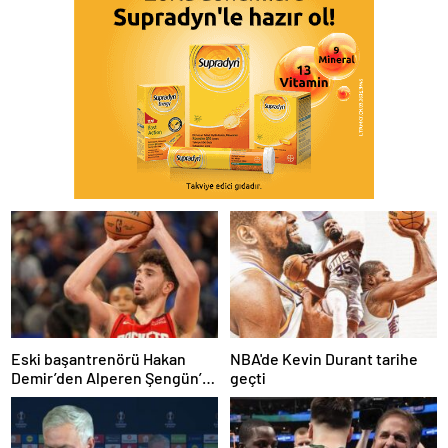
Eski başantrenörü Hakan
NBA'de Kevin Durant tarihe
Demir’den Alperen Şengün’e
geçti
övgü