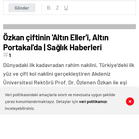
Gönder
Özkan çiftinin 'Altın Eller'i, Altın
Portakal'da | Sağlık Haberleri
1
Dünyadaki ilk kadavradan rahim naklini, Türkiye'deki ilk
yüz ve çift kol naklini gerçekleştiren Akdeniz
Üniversitesi Rektörü Prof. Dr. Özlenen Özkan ile eşi
Prof. Dr. Ömer Özkan'ın nakil süreçlerinde yaşadıkları,
Veri politikasındaki amaçlarla sınırlı ve mevzuata uygun şekilde
yönetmen Sevgi Hirschhauser tarafından 'Altın Eller'
çerez konumlandırmaktayız. Detaylar için
veri politikamızı
0
0
0
0
isimli belgeselle Altın Portakal Film Festivali'nde
inceleyebilirsiniz.
izleyici karşısına çıkacak. Özkan çiftinin ameliyat
sırasında çekilen fotoğraflarının afişinde yer aldığı
film, Ulusal Belgesel Film Yarışması kategorisinde