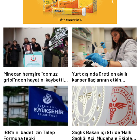
Minecan hemşire "domuz
Yurt dışında üretilen akıllı
gribi"nden hayatını kaybetti –
kanser ilaçlarının etkin
Haberler | Sağlık Haberleri
maddesi yerli imkanlarla
geliştirildi | Sağlık Haberleri
İBB'nin İbadet İzin Talep
Sağlık Bakanlığı 81 ilde 'Halk
Formuna tepki
Sağlığı Acil Müdahale Ekipleri'