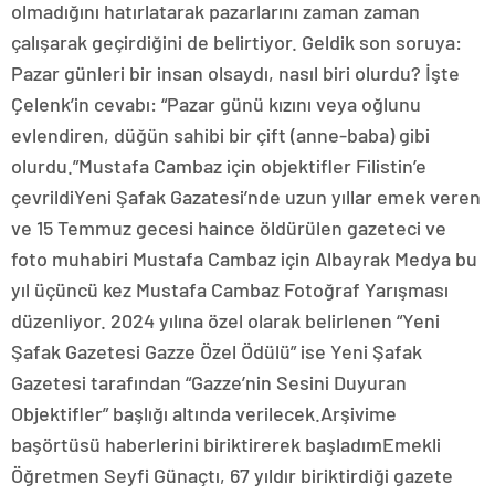
olmadığını hatırlatarak pazarlarını zaman zaman
çalışarak geçirdiğini de belirtiyor. Geldik son soruya:
Pazar günleri bir insan olsaydı, nasıl biri olurdu? İşte
Çelenk’in cevabı: “Pazar günü kızını veya oğlunu
evlendiren, düğün sahibi bir çift (anne-baba) gibi
olurdu.”Mustafa Cambaz için objektifler Filistin’e
çevrildiYeni Şafak Gazatesi’nde uzun yıllar emek veren
ve 15 Temmuz gecesi haince öldürülen gazeteci ve
foto muhabiri Mustafa Cambaz için Albayrak Medya bu
yıl üçüncü kez Mustafa Cambaz Fotoğraf Yarışması
düzenliyor. 2024 yılına özel olarak belirlenen “Yeni
Şafak Gazetesi Gazze Özel Ödülü” ise Yeni Şafak
Gazetesi tarafından “Gazze’nin Sesini Duyuran
Objektifler” başlığı altında verilecek.Arşivime
başörtüsü haberlerini biriktirerek başladımEmekli
Öğretmen Seyfi Günaçtı, 67 yıldır biriktirdiği gazete