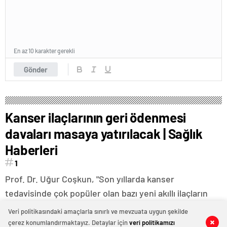
En az 10 karakter gerekli
Gönder
Kanser ilaçlarının geri ödenmesi
davaları masaya yatırılacak | Sağlık
Haberleri
1
Prof. Dr. Uğur Coşkun, "Son yıllarda kanser
tedavisinde çok popüler olan bazı yeni akıllı ilaçların
geri ödemesi için açılan davalar giderek arttı ve bu
Veri politikasındaki amaçlarla sınırlı ve mevzuata uygun şekilde
durum artık alternatif bir geri ödeme yöntemine
çerez konumlandırmaktayız. Detaylar için
veri politikamızı
0
0
0
0