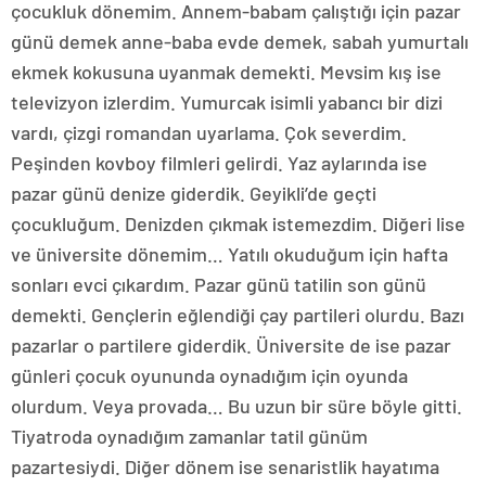
çocukluk dönemim. Annem-babam çalıştığı için pazar
günü demek anne-baba evde demek, sabah yumurtalı
ekmek kokusuna uyanmak demekti. Mevsim kış ise
televizyon izlerdim. Yumurcak isimli yabancı bir dizi
vardı, çizgi romandan uyarlama. Çok severdim.
Peşinden kovboy filmleri gelirdi. Yaz aylarında ise
pazar günü denize giderdik. Geyikli’de geçti
çocukluğum. Denizden çıkmak istemezdim. Diğeri lise
ve üniversite dönemim… Yatılı okuduğum için hafta
sonları evci çıkardım. Pazar günü tatilin son günü
demekti. Gençlerin eğlendiği çay partileri olurdu. Bazı
pazarlar o partilere giderdik. Üniversite de ise pazar
günleri çocuk oyununda oynadığım için oyunda
olurdum. Veya provada… Bu uzun bir süre böyle gitti.
Tiyatroda oynadığım zamanlar tatil günüm
pazartesiydi. Diğer dönem ise senaristlik hayatıma