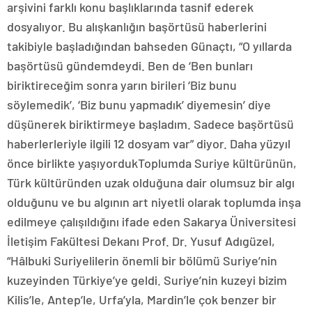
arşivini farklı konu başlıklarında tasnif ederek
dosyalıyor. Bu alışkanlığın başörtüsü haberlerini
takibiyle başladığından bahseden Günaçtı, “O yıllarda
başörtüsü gündemdeydi. Ben de ‘Ben bunları
biriktireceğim sonra yarın birileri ‘Biz bunu
söylemedik’, ‘Biz bunu yapmadık’ diyemesin’ diye
düşünerek biriktirmeye başladım. Sadece başörtüsü
haberlerleriyle ilgili 12 dosyam var” diyor. Daha yüzyıl
önce birlikte yaşıyordukToplumda Suriye kültürünün,
Türk kültüründen uzak olduğuna dair olumsuz bir algı
olduğunu ve bu algının art niyetli olarak toplumda inşa
edilmeye çalışıldığını ifade eden Sakarya Üniversitesi
İletişim Fakültesi Dekanı Prof. Dr. Yusuf Adıgüzel,
“Hâlbuki Suriyelilerin önemli bir bölümü Suriye’nin
kuzeyinden Türkiye’ye geldi. Suriye’nin kuzeyi bizim
Kilis’le, Antep’le, Urfa’yla, Mardin’le çok benzer bir