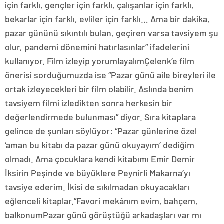
için farklı, gençler için farklı, çalışanlar için farklı,
bekarlar için farklı, evliler için farklı… Ama bir dakika,
pazar gününü sıkıntılı bulan, geçiren varsa tavsiyem şu
olur, pandemi dönemini hatırlasınlar” ifadelerini
kullanıyor. Film izleyip yorumlayalımÇelenk’e film
önerisi sorduğumuzda ise “Pazar günü aile bireyleri ile
ortak izleyecekleri bir film olabilir. Aslında benim
tavsiyem filmi izledikten sonra herkesin bir
değerlendirmede bulunması” diyor. Sıra kitaplara
gelince de şunları söylüyor: “Pazar günlerine özel
‘aman bu kitabı da pazar günü okuyayım’ dediğim
olmadı. Ama çocuklara kendi kitabımı Emir Demir
İksirin Peşinde ve büyüklere Peynirli Makarna’yı
tavsiye ederim. İkisi de sıkılmadan okuyacakları
eğlenceli kitaplar.”Favori mekânım evim, bahçem,
balkonumPazar günü görüştüğü arkadaşları var mı