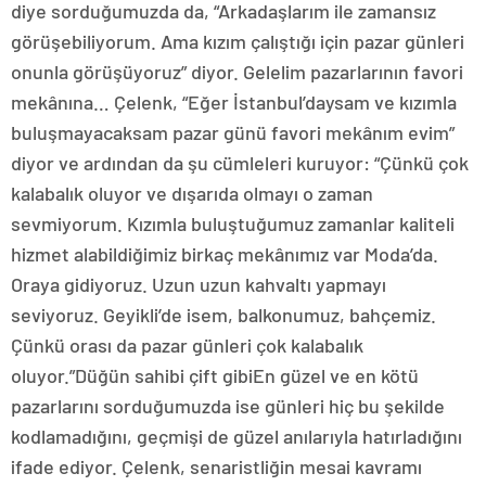
diye sorduğumuzda da, “Arkadaşlarım ile zamansız
görüşebiliyorum. Ama kızım çalıştığı için pazar günleri
onunla görüşüyoruz” diyor. Gelelim pazarlarının favori
mekânına… Çelenk, “Eğer İstanbul’daysam ve kızımla
buluşmayacaksam pazar günü favori mekânım evim”
diyor ve ardından da şu cümleleri kuruyor: “Çünkü çok
kalabalık oluyor ve dışarıda olmayı o zaman
sevmiyorum. Kızımla buluştuğumuz zamanlar kaliteli
hizmet alabildiğimiz birkaç mekânımız var Moda’da.
Oraya gidiyoruz. Uzun uzun kahvaltı yapmayı
seviyoruz. Geyikli’de isem, balkonumuz, bahçemiz.
Çünkü orası da pazar günleri çok kalabalık
oluyor.”Düğün sahibi çift gibiEn güzel ve en kötü
pazarlarını sorduğumuzda ise günleri hiç bu şekilde
kodlamadığını, geçmişi de güzel anılarıyla hatırladığını
ifade ediyor. Çelenk, senaristliğin mesai kavramı